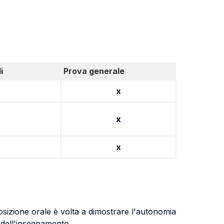
i
Prova generale
x
x
x
esposizione orale è volta a dimostrare l'autonomia
i dell'insegnamento.