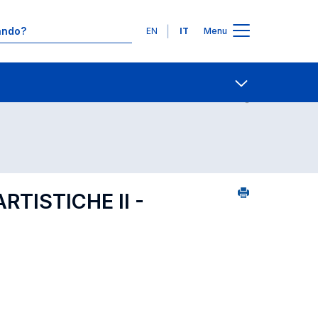
Lingue
EN
IT
Menu
2
Contatti
Open share
RTISTICHE II -