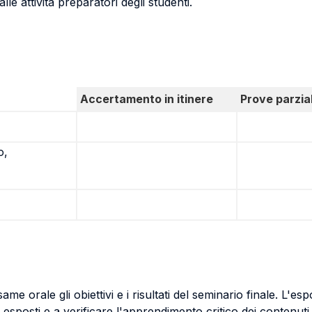
e attività preparatori degli studenti.
Accertamento in itinere
Prove parzial
o,
ame orale gli obiettivi e i risultati del seminario finale. L'
 esposti e a verificare l'apprendimento critico dei contenut