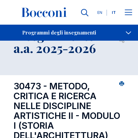
Lingue
EN
IT
Contatti
-
Insegnamento
Programmi degli insegnamenti
Open s
a.a. 2025-2026
30473 - METODO,
CRITICA E RICERCA
NELLE DISCIPLINE
ARTISTICHE II - MODULO
I (STORIA
DELL'ARCHITETTURA)