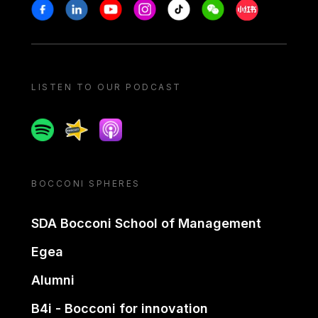
Stay in touch
Facebook
Linkedin
Youtube
Instagram
Tiktok
Weechat
Xiaohongshu/
LISTEN TO OUR PODCAST
Spotify
Spreaker
Apple podcast
BOCCONI SPHERES
SDA Bocconi School of Management
Egea
Alumni
B4i - Bocconi for innovation