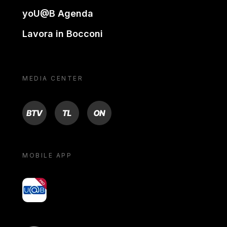
yoU@B Agenda
Lavora in Bocconi
MEDIA CENTER
BTV
TL
ON
MOBILE APP
yoU@B