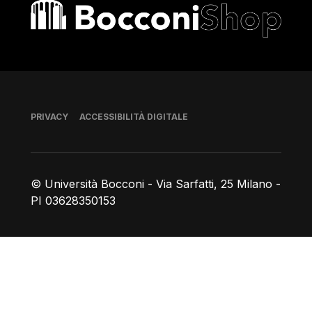
Bocconi shop
Piè di pagina
PRIVACY
ACCESSIBILITÀ DIGITALE
© Università Bocconi - Via Sarfatti, 25 Milano -
PI 03628350153