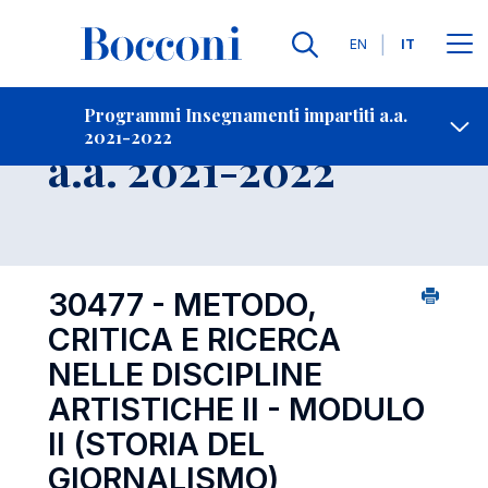
Lingue
EN
IT
Contatti
-
Insegnamento
Programmi Insegnamenti impartiti a.a.
2021-2022
Open s
a.a. 2021-2022
30477 - METODO,
CRITICA E RICERCA
NELLE DISCIPLINE
ARTISTICHE II - MODULO
II (STORIA DEL
GIORNALISMO)