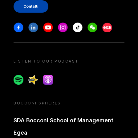
Contatti
Stay in touch
Facebook
Linkedin
Youtube
Instagram
Tiktok
Weechat
Xiaohongshu/
LISTEN TO OUR PODCAST
Spotify
Spreaker
Apple podcast
BOCCONI SPHERES
SDA Bocconi School of Management
Egea