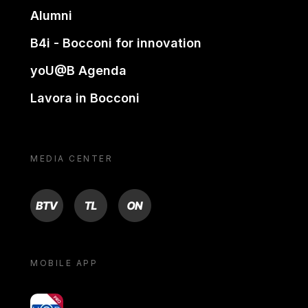
Alumni
B4i - Bocconi for innovation
yoU@B Agenda
Lavora in Bocconi
MEDIA CENTER
BTV
TL
ON
MOBILE APP
yoU@B