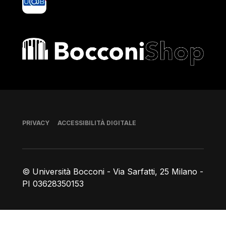
Bocconi shop
Piè di pagina
PRIVACY
ACCESSIBILITÀ DIGITALE
© Università Bocconi - Via Sarfatti, 25 Milano -
PI 03628350153