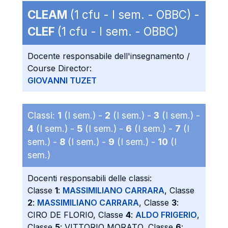
CLEAM
(1 cfu - I sem. - OBBC) -
CLEF
(1 cfu - I sem. - OBBC)
Docente responsabile dell'insegnamento /
Course Director:
GIOVANNI TUZET
Classi:
1
(I sem.) -
2
(I sem.) -
3
(I sem.) -
4
(I sem.) -
5
(I sem.) -
6
(I sem.) -
7
(I
sem.) -
8
(I sem.) -
9
(I sem.) -
10
(I
sem.)
Docenti responsabili delle classi:
Classe
1
:
MASSIMILIANO CARRARA
, Classe
2
:
MASSIMILIANO CARRARA
, Classe
3
:
CIRO DE FLORIO, Classe
4
:
ALDO FRIGERIO
,
Classe
5
: VITTORIO MORATO, Classe
6
: