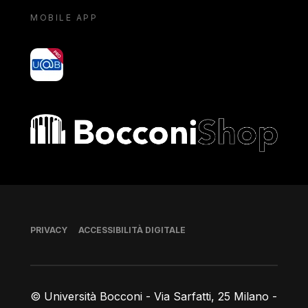
MOBILE APP
yoU@B
Bocconi shop
Piè di pagina
PRIVACY
ACCESSIBILITÀ DIGITALE
© Università Bocconi - Via Sarfatti, 25 Milano -