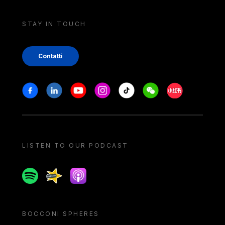
STAY IN TOUCH
Contatti
Stay in touch
Facebook
Linkedin
Youtube
Instagram
Tiktok
Weechat
Xiaohongshu/
LISTEN TO OUR PODCAST
Spotify
Spreaker
Apple podcast
BOCCONI SPHERES