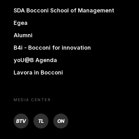
SDA Bocconi School of Management
Egea
Alumni
B4i - Bocconi for innovation
yoU@B Agenda
Lavora in Bocconi
MEDIA CENTER
BTV
TL
ON