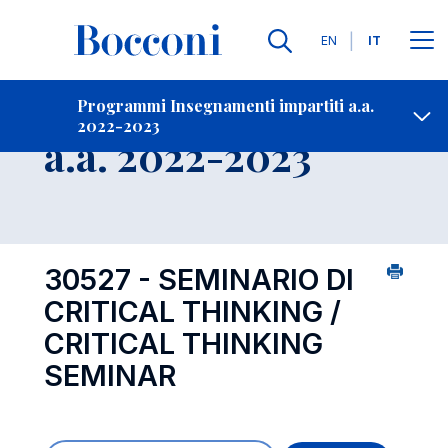
Lingue
EN
IT
Contatti
-
Insegnamento
Programmi Insegnamenti impartiti a.a.
2022-2023
Open s
a.a. 2022-2023
30527 - SEMINARIO DI
CRITICAL THINKING /
CRITICAL THINKING
SEMINAR