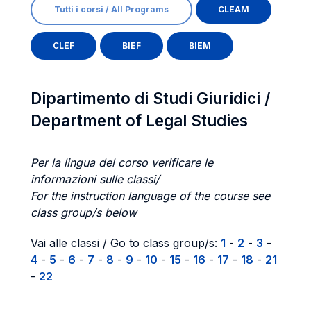
Tutti i corsi / All Programs
CLEAM
CLEF
BIEF
BIEM
Dipartimento di Studi Giuridici /
Department of Legal Studies
Per la lingua del corso verificare le
informazioni sulle classi/
For the instruction language of the course see
class group/s below
Vai alle classi / Go to class group/s:
1
-
2
-
3
-
4
-
5
-
6
-
7
-
8
-
9
-
10
-
15
-
16
-
17
-
18
-
21
-
22