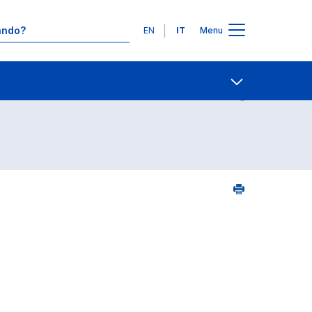
Lingue
EN
IT
Menu
2
Contatti
Open share