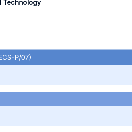
d Technology
SECS-P/07)