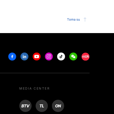
Torna su
Facebook
Linkedin
Youtube
Instagram
Tiktok
Weechat
Xiaohongshu/R
MEDIA CENTER
BTV
TL
ON