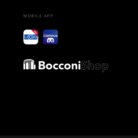
MOBILE APP
yoU@B
Campus VR
Bocconi shop