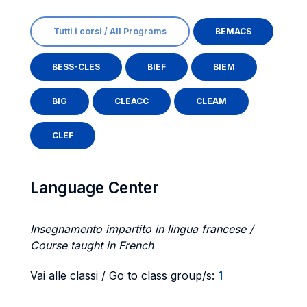
Tutti i corsi / All Programs
BEMACS
BESS-CLES
BIEF
BIEM
BIG
CLEACC
CLEAM
CLEF
Language Center
Insegnamento impartito in lingua francese /
Course taught in French
Vai alle classi / Go to class group/s:
1