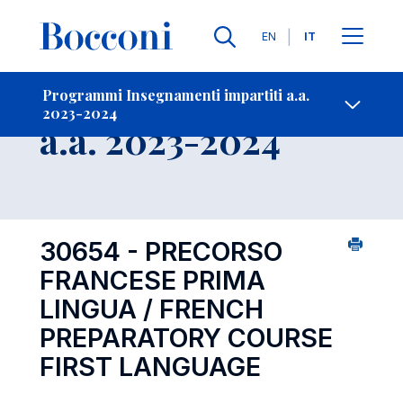
Lingue
EN
IT
Contatti
-
Insegnamento
Programmi Insegnamenti impartiti a.a.
2023-2024
Open s
a.a. 2023-2024
30654 - PRECORSO
FRANCESE PRIMA
LINGUA / FRENCH
PREPARATORY COURSE
FIRST LANGUAGE