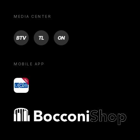
MEDIA CENTER
BTV
TL
ON
MOBILE APP
yoU@B
Bocconi shop