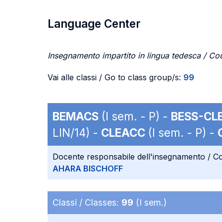
Language Center
Insegnamento impartito in lingua tedesca / Co
Vai alle classi / Go to class group/s:
99
BEMACS
(I sem. - P) -
BESS-CL
LIN/14) -
CLEACC
(I sem. - P) -
Docente responsabile dell'insegnamento / Co
AHARA BISCHOFF
Classi / Classes:
99
(I sem.)