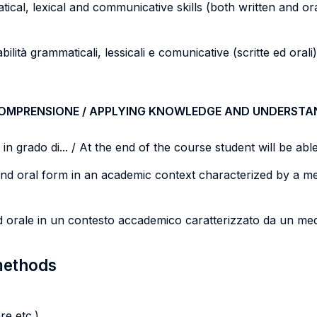
cal, lexical and communicative skills (both written and ora
bilità grammaticali, lessicali e comunicative (scritte ed oral
COMPRENSIONE / APPLYING KNOWLEDGE AND UNDERSTA
n grado di... / At the end of the course student will be able 
n and oral form in an academic context characterized by a 
ed orale in un contesto accademico caratterizzato da un med
 methods
re etc.)