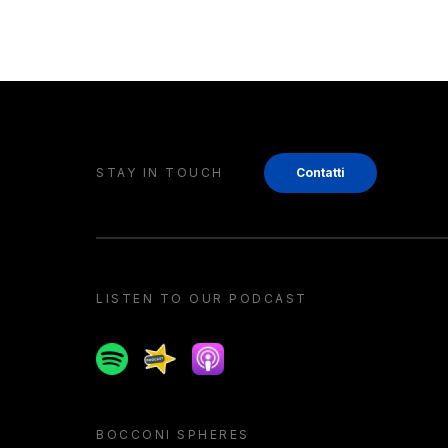
STAY IN TOUCH
Contatti
LISTEN TO OUR PODCAST
Spotify
Spreaker
Apple podcast
BOCCONI SPHERES