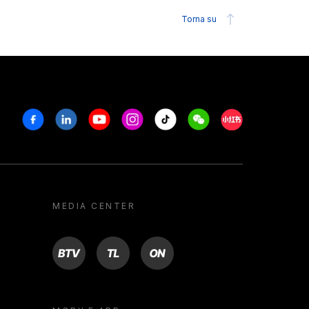
Torna su
Facebook
Linkedin
Youtube
Instagram
Tiktok
Weechat
Xiaohongshu/R
MEDIA CENTER
BTV
TL
ON