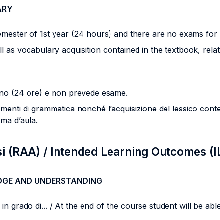
ARY
emester of 1st year (24 hours) and there are no exams for 
as vocabulary acquisition contained in the textbook, relate
anno (24 ore) e non prevede esame.
enti di grammatica nonché l’acquisizione del lessico contenuti
mma d’aula.
si (RAA) / Intended Learning Outcomes (I
DGE AND UNDERSTANDING
n grado di... / At the end of the course student will be able 