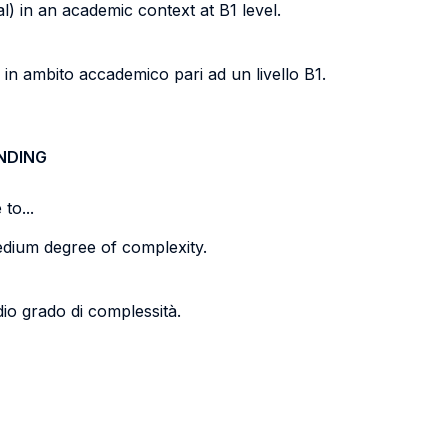
l) in an academic context at B1 level.
i) in ambito accademico pari ad un livello B1.
NDING
to...
medium degree of complexity.
io grado di complessità.