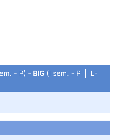
sem. - P) -
BIG
(I sem. - P | L-