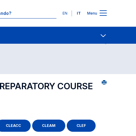
Lingue
EN
IT
Menu
24
Contatti
Open share
PREPARATORY COURSE
CLEACC
CLEAM
CLEF