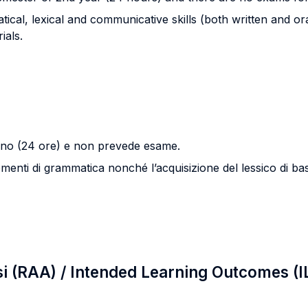
cal, lexical and communicative skills (both written and oral
ials.
 anno (24 ore) e non prevede esame.
enti di grammatica nonché l’acquisizione del lessico di base 
si (RAA) / Intended Learning Outcomes (I