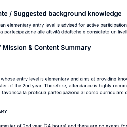
ate / Suggested background knowledge
 elementary entry level is advised for active participation 
a partecipazione alle attività didattiche è consigliato un live
 / Mission & Content Summary
whose entry level is elementary and aims at providing knowl
ster of the 2nd year. Therefore, attendance is highly rec
favorisca la proficua partecipazione al corso curriculare di
ARY
semester of 2nd year (24 hours) and there are no exams for