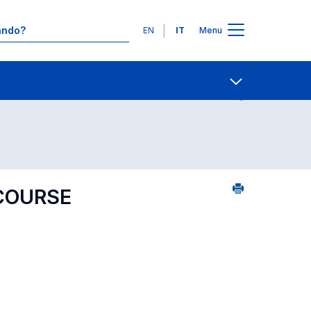
Lingue
EN
IT
Menu
Contatti
Open share
 COURSE