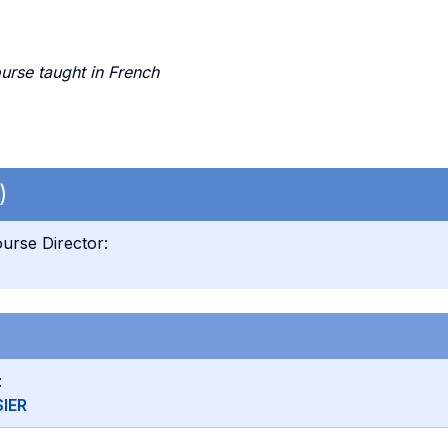
urse taught in French
)
urse Director:
:
IER