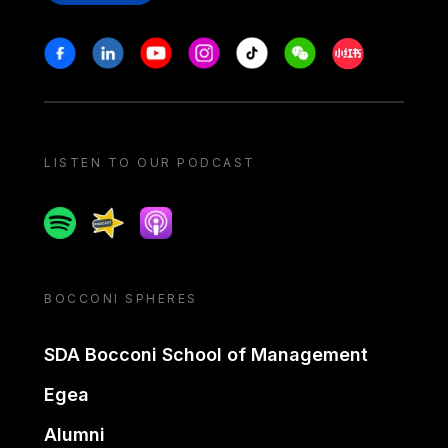
Stay in touch
Facebook
Linkedin
Youtube
Instagram
Tiktok
Weechat
Xiaohongshu/
LISTEN TO OUR PODCAST
Spotify
Spreaker
Apple podcast
BOCCONI SPHERES
SDA Bocconi School of Management
Egea
Alumni