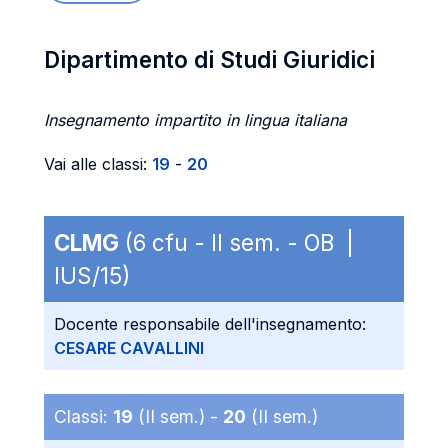
Dipartimento di Studi Giuridici
Insegnamento impartito in lingua italiana
Vai alle classi:
19
-
20
CLMG
(6 cfu - II sem. - OB |
IUS/15)
Docente responsabile dell'insegnamento:
CESARE CAVALLINI
Classi:
19
(II sem.) -
20
(II sem.)