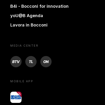
B4i - Bocconi for innovation
yoU@B Agenda
Lavora in Bocconi
MEDIA CENTER
BTV
TL
ON
MOBILE APP
yoU@B