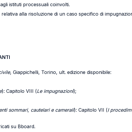
i istituti processuali coinvolti.
elativa alla risoluzione di un caso specifico di impugnazione
ANTI
ivile
, Giappichelli, Torino, ult. edizione disponibile:
e
): Capitolo VIII (
Le impugnazioni
);
nti sommari, cautelari e camerali
): Capitolo VII (
I procedime
aricati su Bboard.