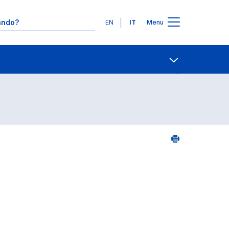
Lingue
EN
IT
Menu
Contatti
Open share