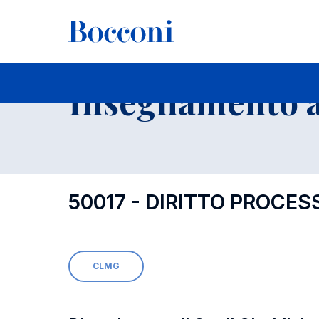
-
Insegnamento a
50017 - DIRITTO PROCES
CLMG