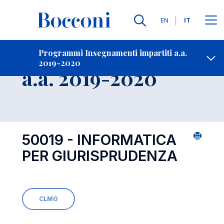
Lingue
EN
IT
Contatti
-
Insegnamento
Programmi Insegnamenti impartiti a.a.
2019-2020
Open s
a.a. 2019-2020
50019 - INFORMATICA
PER GIURISPRUDENZA
CLMG