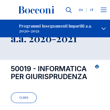
Lingue
EN
IT
Contatti
-
Insegnamento
Programmi Insegnamenti impartiti a.a.
2020-2021
Open s
a.a. 2020-2021
50019 - INFORMATICA
PER GIURISPRUDENZA
CLMG