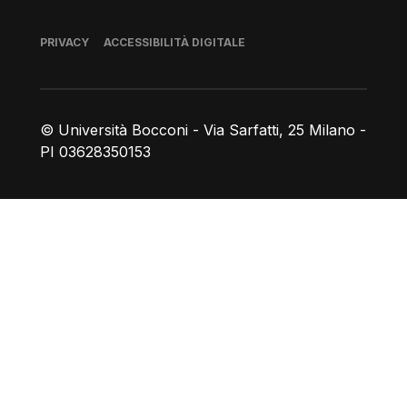
Piè di pagina
PRIVACY
ACCESSIBILITÀ DIGITALE
© Università Bocconi - Via Sarfatti, 25 Milano -
PI 03628350153