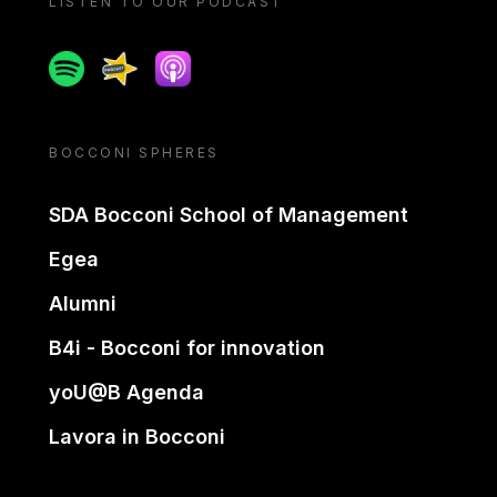
LISTEN TO OUR PODCAST
Spotify
Spreaker
Apple podcast
BOCCONI SPHERES
SDA Bocconi School of Management
Egea
Alumni
B4i - Bocconi for innovation
yoU@B Agenda
Lavora in Bocconi