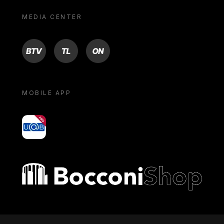
MEDIA CENTER
BTV
TL
ON
MOBILE APP
yoU@B
Bocconi shop