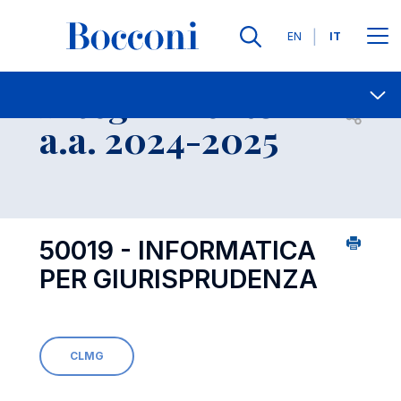
Lingue
EN
IT
Contatti
-
Insegnamento
Open s
a.a. 2024-2025
50019 - INFORMATICA
PER GIURISPRUDENZA
CLMG