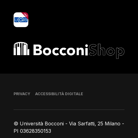
yoU@B
Bocconi shop
Piè di pagina
PRIVACY
ACCESSIBILITÀ DIGITALE
© Università Bocconi - Via Sarfatti, 25 Milano -
PI 03628350153