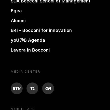
SDA Bocconi School of Management
Egea
Alumni
B4i - Bocconi for innovation
yoU@B Agenda
Lavora in Bocconi
MEDIA CENTER
BTV
TL
ON
MOBILE APP