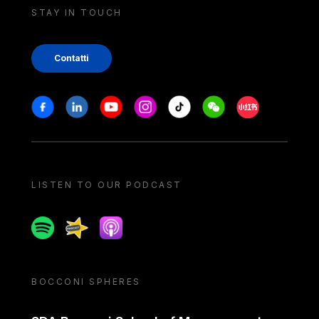
STAY IN TOUCH
Contatti
Stay in touch
Facebook
Linkedin
Youtube
Instagram
Tiktok
Weechat
Xiaohongshu/
LISTEN TO OUR PODCAST
Spotify
Spreaker
Apple podcast
BOCCONI SPHERES