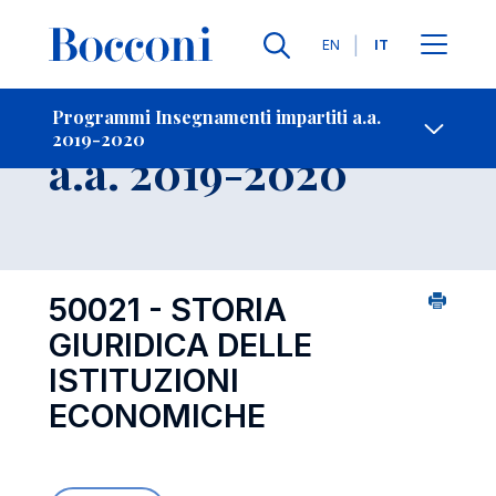
Lingue
EN
IT
Contatti
-
Insegnamento
Programmi Insegnamenti impartiti a.a.
2019-2020
Open s
a.a. 2019-2020
50021 - STORIA
GIURIDICA DELLE
ISTITUZIONI
ECONOMICHE