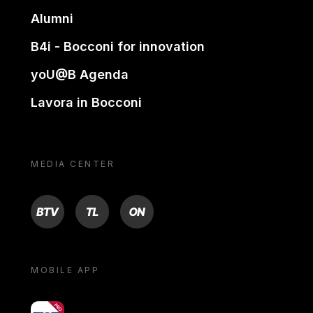
Alumni
B4i - Bocconi for innovation
yoU@B Agenda
Lavora in Bocconi
MEDIA CENTER
BTV
TL
ON
MOBILE APP
yoU@B