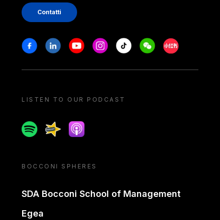
Contatti
Stay in touch
Facebook
Linkedin
Youtube
Instagram
Tiktok
Weechat
Xiaohongshu/
LISTEN TO OUR PODCAST
Spotify
Spreaker
Apple podcast
BOCCONI SPHERES
SDA Bocconi School of Management
Egea