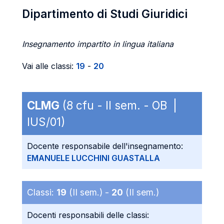
Dipartimento di Studi Giuridici
Insegnamento impartito in lingua italiana
Vai alle classi:
19
-
20
CLMG
(8 cfu - II sem. - OB |
IUS/01)
Docente responsabile dell'insegnamento:
EMANUELE LUCCHINI GUASTALLA
Classi:
19
(II sem.) -
20
(II sem.)
Docenti responsabili delle classi: