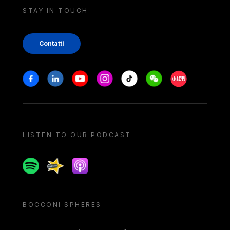
STAY IN TOUCH
Contatti
Stay in touch
Facebook
Linkedin
Youtube
Instagram
Tiktok
Weechat
Xiaohongshu/
LISTEN TO OUR PODCAST
Spotify
Spreaker
Apple podcast
BOCCONI SPHERES