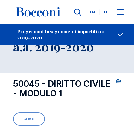
Lingue
EN
IT
Contatti
-
Insegnamento
Programmi Insegnamenti impartiti a.a.
2019-2020
Open s
a.a. 2019-2020
50045 - DIRITTO CIVILE
- MODULO 1
CLMG