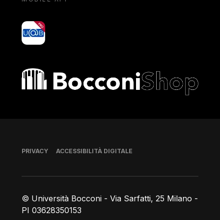
yoU@B
Bocconi shop
Piè di pagina
PRIVACY
ACCESSIBILITÀ DIGITALE
© Università Bocconi - Via Sarfatti, 25 Milano -
PI 03628350153