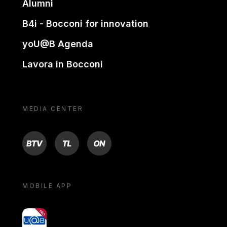
Alumni
B4i - Bocconi for innovation
yoU@B Agenda
Lavora in Bocconi
MEDIA CENTER
BTV
TL
ON
MOBILE APP
yoU@B