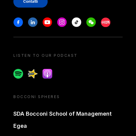
Contatti
Stay in touch
Facebook
Linkedin
Youtube
Instagram
Tiktok
Weechat
Xiaohongshu/
LISTEN TO OUR PODCAST
Spotify
Spreaker
Apple podcast
BOCCONI SPHERES
SDA Bocconi School of Management
Egea