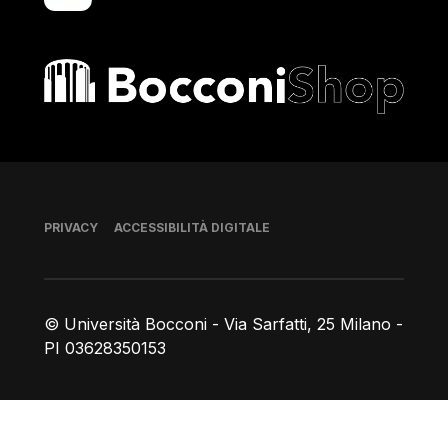
Bocconi shop
Piè di pagina
PRIVACY
ACCESSIBILITÀ DIGITALE
© Università Bocconi - Via Sarfatti, 25 Milano -
PI 03628350153