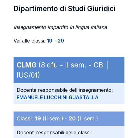
Dipartimento di Studi Giuridici
Insegnamento impartito in lingua italiana
Vai alle classi:
19
-
20
CLMG
(8 cfu - II sem. - OB |
IUS/01)
Docente responsabile dell'insegnamento:
EMANUELE LUCCHINI GUASTALLA
Classi:
19
(II sem.) -
20
(II sem.)
Docenti responsabili delle classi: