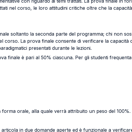
ntative con riguardo ai temi trattati. La prova finale in for
ti nel corso, le loro attitudini critiche oltre che la capacità 
finale soltanto la seconda parte del programma; chi non sos
l corso. La prova finale consente di verificare la capacità d
 paradigmatici presentati durante le lezioni.
ova finale è pari al 50% ciascuna. Per gli studenti frequent
n forma orale, alla quale verrà attribuito un peso del 100%.
si articola in due domande aperte ed è funzionale a verificar