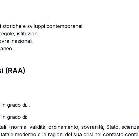
ni storiche e sviluppi contemporanei
gole, istituzioni.
sovra-nazionali.
raneo.
si (RAA)
in grado di...
in grado di:
ali (norma, validità, ordinamento, sovranità, Stato, scienza 
o statale moderno e le ragioni del sua crisi nel contesto con