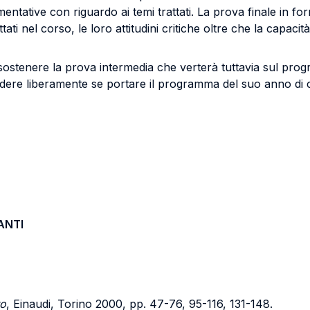
ntative con riguardo ai temi trattati. La prova finale in for
ti nel corso, le loro attitudini critiche oltre che la capacità 
 sostenere la prova intermedia che verterà tuttavia sul prog
cidere liberamente se portare il programma del suo anno d
ANTI
to
, Einaudi, Torino 2000, pp. 47-76, 95-116, 131-148.