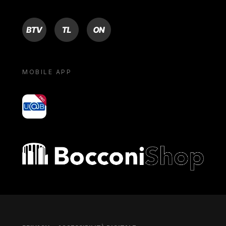
BTV
TL
ON
MOBILE APP
yoU@B
Bocconi shop