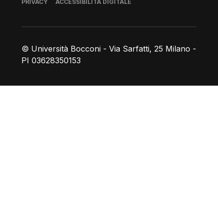
Piè di pagina
PRIVACY
ACCESSIBILITÀ DIGITALE
© Università Bocconi - Via Sarfatti, 25 Milano -
PI 03628350153