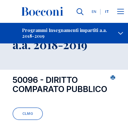
Lingue
EN
IT
Contatti
-
Insegnamento
Programmi Insegnamenti impartiti a.a.
2018-2019
Open s
a.a. 2018-2019
50096 - DIRITTO
COMPARATO PUBBLICO
CLMG