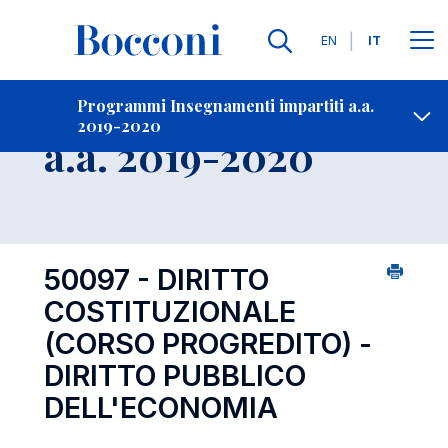
Lingue
EN
IT
Contatti
-
Insegnamento
Programmi Insegnamenti impartiti a.a.
2019-2020
Open s
a.a. 2019-2020
50097 - DIRITTO
COSTITUZIONALE
(CORSO PROGREDITO) -
DIRITTO PUBBLICO
DELL'ECONOMIA