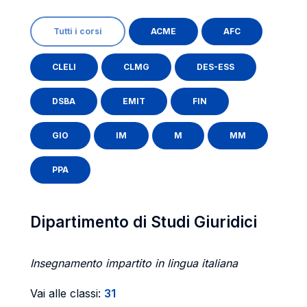
Tutti i corsi
ACME
AFC
CLELI
CLMG
DES-ESS
DSBA
EMIT
FIN
GIO
IM
M
MM
PPA
Dipartimento di Studi Giuridici
Insegnamento impartito in lingua italiana
Vai alle classi:
31