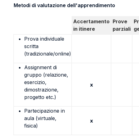
Metodi di valutazione dell'apprendimento
Accertamento
Prove
P
in itinere
parziali
g
Prova individuale
scritta
(tradizionale/online)
Assignment di
gruppo (relazione,
esercizio,
x
dimostrazione,
progetto etc.)
Partecipazione in
aula (virtuale,
x
fisica)