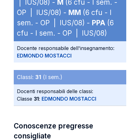
| IUS/08) -
M
(6 cfu - I sem. -
OP | IUS/08) -
MM
(6 cfu - I
sem. - OP | IUS/08) -
PPA
(6
cfu - I sem. - OP | IUS/08)
Docente responsabile dell'insegnamento:
EDMONDO MOSTACCI
Classi:
31
(I sem.)
Docenti responsabili delle classi:
Classe
31
:
EDMONDO MOSTACCI
Conoscenze pregresse
consigliate