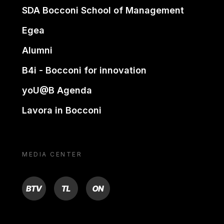
SDA Bocconi School of Management
Egea
Alumni
B4i - Bocconi for innovation
yoU@B Agenda
Lavora in Bocconi
MEDIA CENTER
BTV
TL
ON