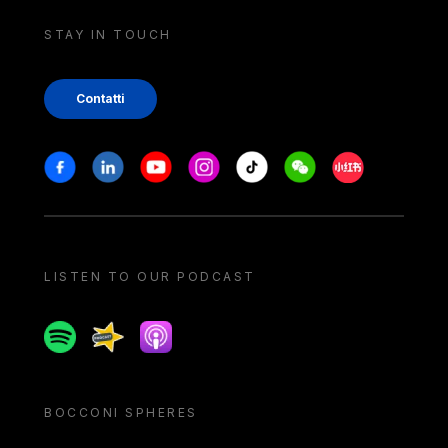
STAY IN TOUCH
Contatti
Stay in touch
Facebook
Linkedin
Youtube
Instagram
Tiktok
Weechat
Xiaohongshu/
LISTEN TO OUR PODCAST
Spotify
Spreaker
Apple podcast
BOCCONI SPHERES