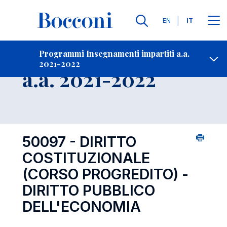
Lingue
EN
IT
Contatti
-
Insegnamento
Programmi Insegnamenti impartiti a.a.
2021-2022
Open s
a.a. 2021-2022
50097 - DIRITTO
COSTITUZIONALE
(CORSO PROGREDITO) -
DIRITTO PUBBLICO
DELL'ECONOMIA