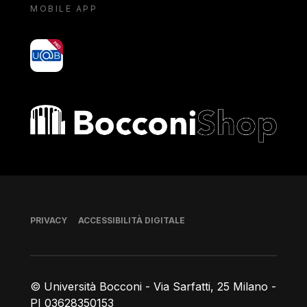
MOBILE APP
yoU@B
Bocconi shop
Piè di pagina
PRIVACY
ACCESSIBILITÀ DIGITALE
© Università Bocconi - Via Sarfatti, 25 Milano -
PI 03628350153