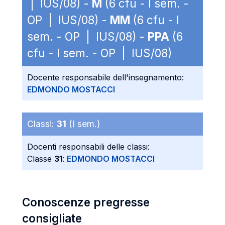
| IUS/08) -
M
(6 cfu - I sem. -
OP | IUS/08) -
MM
(6 cfu - I
sem. - OP | IUS/08) -
PPA
(6
cfu - I sem. - OP | IUS/08)
Docente responsabile dell'insegnamento:
EDMONDO MOSTACCI
Classi:
31
(I sem.)
Docenti responsabili delle classi:
Classe
31
:
EDMONDO MOSTACCI
Conoscenze pregresse
consigliate