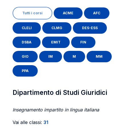
Tutti i corsi
ACME
AFC
CLELI
CLMG
DES-ESS
DSBA
EMIT
FIN
GIO
IM
M
MM
PPA
Dipartimento di Studi Giuridici
Insegnamento impartito in lingua italiana
Vai alle classi:
31