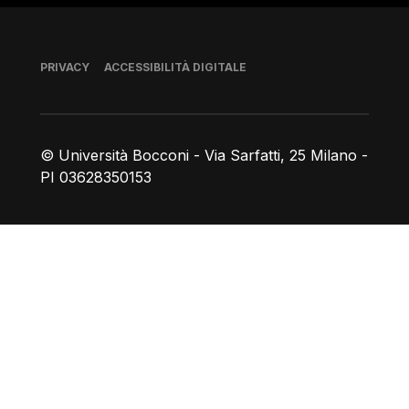
Piè di pagina
PRIVACY
ACCESSIBILITÀ DIGITALE
© Università Bocconi - Via Sarfatti, 25 Milano -
PI 03628350153