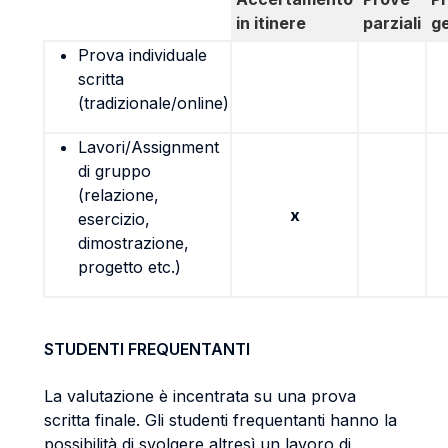
in itinere
parziali
g
Prova individuale
scritta
(tradizionale/online)
Lavori/Assignment
di gruppo
(relazione,
x
esercizio,
dimostrazione,
progetto etc.)
STUDENTI FREQUENTANTI
La valutazione è incentrata su una prova
scritta finale. Gli studenti frequentanti hanno la
possibilità di svolgere altresì un lavoro di