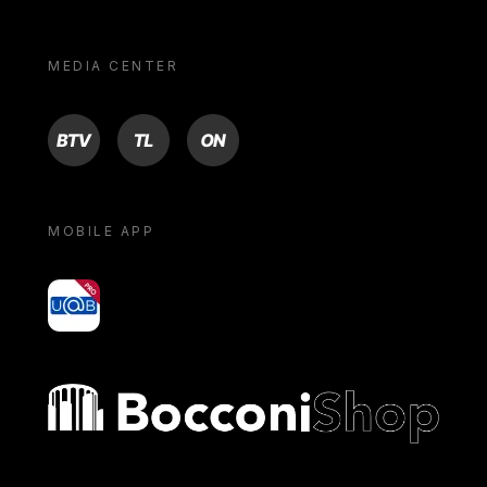
MEDIA CENTER
BTV
TL
ON
MOBILE APP
yoU@B
Bocconi shop