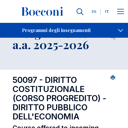
Lingue
EN
IT
Contatti
-
Insegnamento
Programmi degli insegnamenti
Open s
a.a. 2025-2026
50097 - DIRITTO
COSTITUZIONALE
(CORSO PROGREDITO) -
DIRITTO PUBBLICO
DELL'ECONOMIA
Course offered to incoming