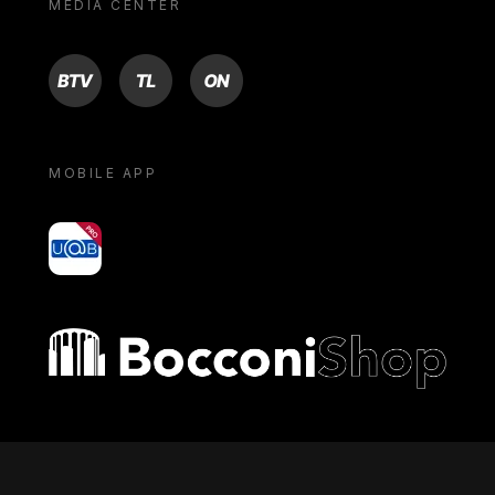
MEDIA CENTER
BTV
TL
ON
MOBILE APP
yoU@B
Bocconi shop