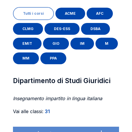
Tutti i corsi
ACME
AFC
CLMG
DES-ESS
DSBA
EMIT
GIO
IM
M
MM
PPA
Dipartimento di Studi Giuridici
Insegnamento impartito in lingua italiana
Vai alle classi:
31