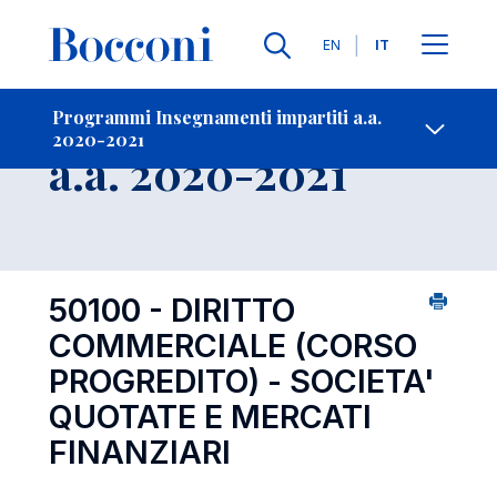
Lingue
EN
IT
Contatti
-
Insegnamento
Programmi Insegnamenti impartiti a.a.
2020-2021
Open s
a.a. 2020-2021
50100 - DIRITTO
COMMERCIALE (CORSO
PROGREDITO) - SOCIETA'
QUOTATE E MERCATI
FINANZIARI