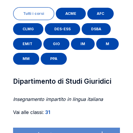
Tutti i corsi
ACME
AFC
CLMG
DES-ESS
DSBA
EMIT
GIO
IM
M
MM
PPA
Dipartimento di Studi Giuridici
Insegnamento impartito in lingua italiana
Vai alle classi:
31