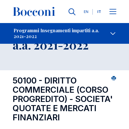
Lingue
EN
IT
Contatti
-
Insegnamento
Programmi Insegnamenti impartiti a.a.
2021-2022
Open s
a.a. 2021-2022
50100 - DIRITTO
COMMERCIALE (CORSO
PROGREDITO) - SOCIETA'
QUOTATE E MERCATI
FINANZIARI