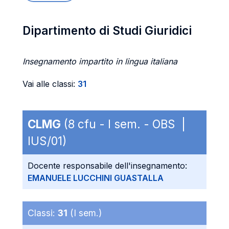
Dipartimento di Studi Giuridici
Insegnamento impartito in lingua italiana
Vai alle classi:
31
CLMG
(8 cfu - I sem. - OBS |
IUS/01)
Docente responsabile dell'insegnamento:
EMANUELE LUCCHINI GUASTALLA
Classi:
31
(I sem.)