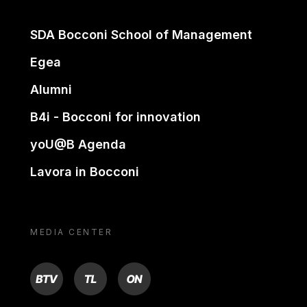
SDA Bocconi School of Management
Egea
Alumni
B4i - Bocconi for innovation
yoU@B Agenda
Lavora in Bocconi
MEDIA CENTER
BTV
TL
ON