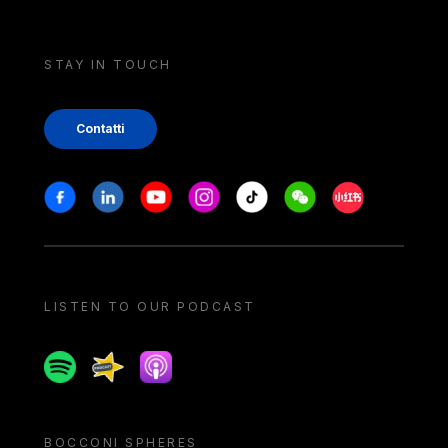
STAY IN TOUCH
Contatti
Stay in touch
Facebook
Linkedin
Youtube
Instagram
Tiktok
Weechat
Xiaohongshu/
LISTEN TO OUR PODCAST
Spotify
Spreaker
Apple podcast
BOCCONI SPHERES