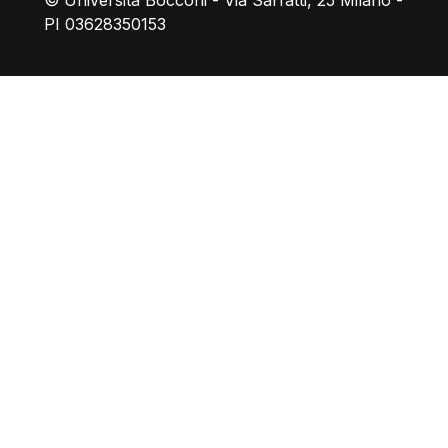
© Università Bocconi - Via Sarfatti, 25 Milano -
PI 03628350153