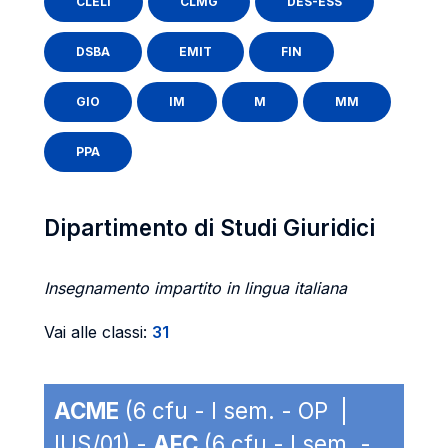
CLELI
CLMG
DES-ESS
DSBA
EMIT
FIN
GIO
IM
M
MM
PPA
Dipartimento di Studi Giuridici
Insegnamento impartito in lingua italiana
Vai alle classi:
31
ACME
(6 cfu - I sem. - OP |
IUS/01) -
AFC
(6 cfu - I sem. -