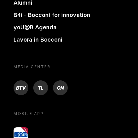
Alumni
B4i - Bocconi for innovation
yoU@B Agenda
Lavora in Bocconi
MEDIA CENTER
BTV
TL
ON
MOBILE APP
yoU@B