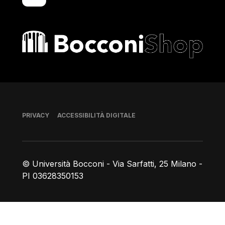
Bocconi shop
Piè di pagina
PRIVACY
ACCESSIBILITÀ DIGITALE
© Università Bocconi - Via Sarfatti, 25 Milano -
PI 03628350153