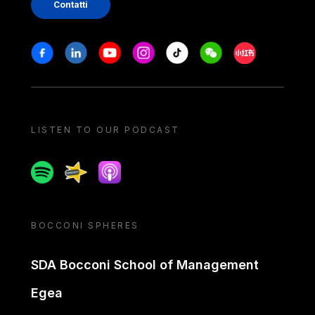
Contatti
Stay in touch
Facebook
Linkedin
Youtube
Instagram
Tiktok
Weechat
Xiaohongshu/
LISTEN TO OUR PODCAST
Spotify
Spreaker
Apple podcast
BOCCONI SPHERES
SDA Bocconi School of Management
Egea