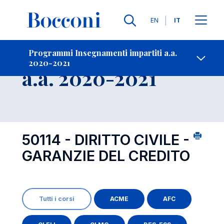
Lingue
EN
IT
Contatti
-
Insegnamento
Programmi Insegnamenti impartiti a.a.
2020-2021
Open s
a.a. 2020-2021
50114 - DIRITTO CIVILE -
GARANZIE DEL CREDITO
Tutti i corsi
ACME
AFC