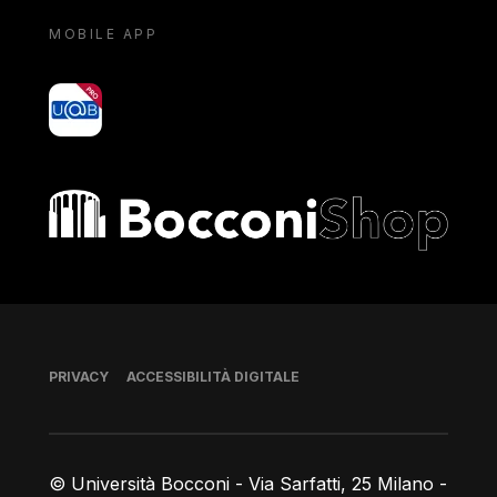
MOBILE APP
yoU@B
Bocconi shop
Piè di pagina
PRIVACY
ACCESSIBILITÀ DIGITALE
© Università Bocconi - Via Sarfatti, 25 Milano -