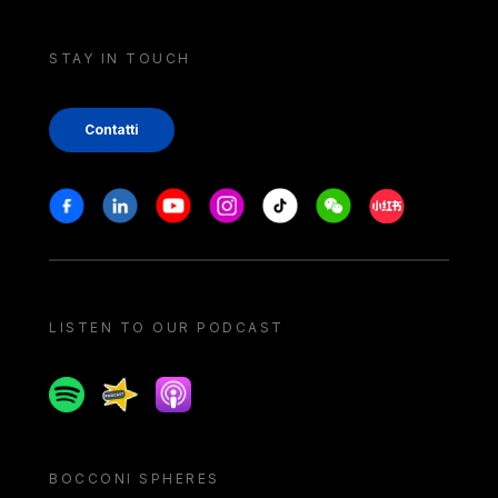
STAY IN TOUCH
Contatti
Stay in touch
Facebook
Linkedin
Youtube
Instagram
Tiktok
Weechat
Xiaohongshu/
LISTEN TO OUR PODCAST
Spotify
Spreaker
Apple podcast
BOCCONI SPHERES