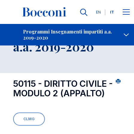
Lingue
EN
IT
Contatti
-
Insegnamento
Programmi Insegnamenti impartiti a.a.
2019-2020
Open s
a.a. 2019-2020
50115 - DIRITTO CIVILE -
MODULO 2 (APPALTO)
CLMG