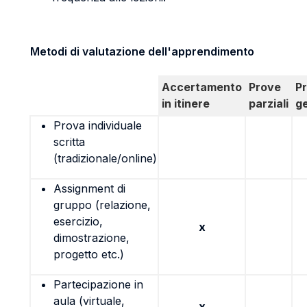
Metodi di valutazione dell'apprendimento
Accertamento
Prove
P
in itinere
parziali
g
Prova individuale
scritta
(tradizionale/online)
Assignment di
gruppo (relazione,
esercizio,
x
dimostrazione,
progetto etc.)
Partecipazione in
aula (virtuale,
x