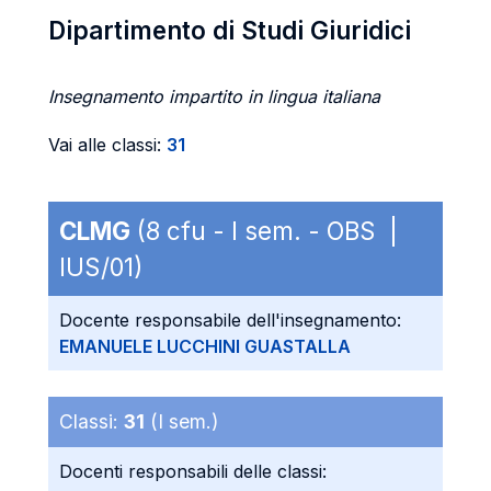
Dipartimento di Studi Giuridici
Insegnamento impartito in lingua italiana
Vai alle classi:
31
CLMG
(8 cfu - I sem. - OBS |
IUS/01)
Docente responsabile dell'insegnamento:
EMANUELE LUCCHINI GUASTALLA
Classi:
31
(I sem.)
Docenti responsabili delle classi: