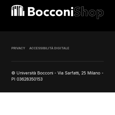
Bocconi shop
Piè di pagina
PRIVACY
ACCESSIBILITÀ DIGITALE
© Università Bocconi - Via Sarfatti, 25 Milano -
PI 03628350153