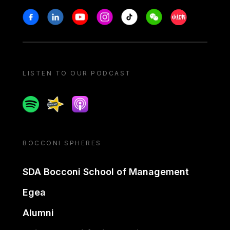
Stay in touch
Facebook
Linkedin
Youtube
Instagram
Tiktok
Weechat
Xiaohongshu/
LISTEN TO OUR PODCAST
Spotify
Spreaker
Apple podcast
BOCCONI SPHERES
SDA Bocconi School of Management
Egea
Alumni