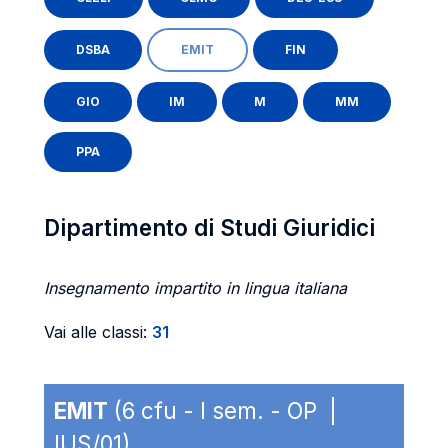
DSBA
EMIT
FIN
GIO
IM
M
MM
PPA
Dipartimento di Studi Giuridici
Insegnamento impartito in lingua italiana
Vai alle classi:
31
EMIT
(6 cfu - I sem. - OP |
IUS/01)