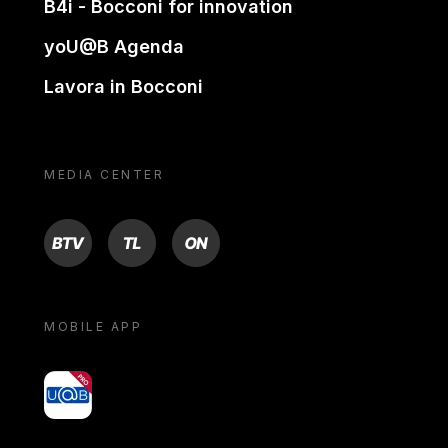
B4i - Bocconi for innovation
yoU@B Agenda
Lavora in Bocconi
MEDIA CENTER
BTV
TL
ON
MOBILE APP
yoU@B