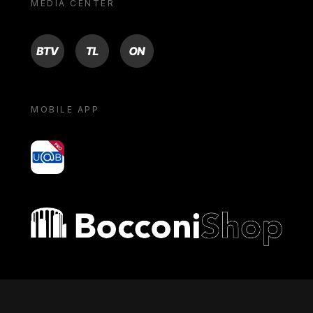
MEDIA CENTER
BTV
TL
ON
MOBILE APP
yoU@B
Bocconi shop