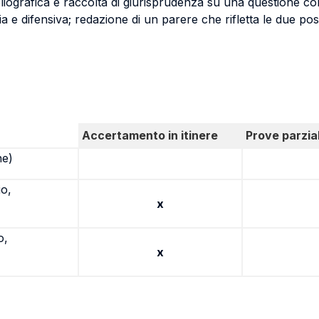
ibliografica e raccolta di giurisprudenza su una questione co
ia e difensiva; redazione di un parere che rifletta le due p
Accertamento in itinere
Prove parzial
ne)
io,
x
o,
x