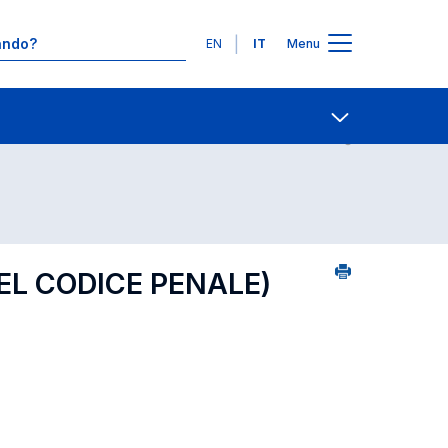
Lingue
EN
IT
Menu
1
Ricerca insegnamenti in ordine alfabetico
Contatti
Open share
DEL CODICE PENALE)