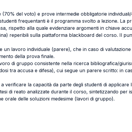
e (70% del voto) e prove intermedie obbligatorie individual
studenti frequentanti è il programma svolto a lezione. La pr
a, rispetto alla quale evidenziare argomenti in chiave acc
trina) reperibili sulla piattaforma blackboard del corso. Il p
ere un lavoro individuale (parere), che in caso di valutazio
mento della prova finale.
avoro di gruppo consistente nella ricerca bibliografica/giur
dosi tra accusa e difesa), cui segue un parere scritto: in ca
a verificare la capacità da parte degli studenti di applicare
esi di reato analizzate durante il corso, sintetizzando per is
ne orale delle soluzioni medesime (lavori di gruppo).