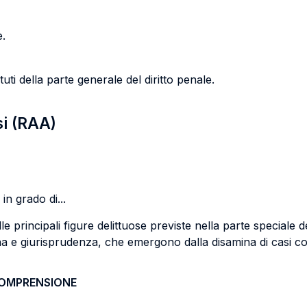
e.
tuti della parte generale del diritto penale.
si (RAA)
in grado di...
e principali figure delittuose previste nella parte special
na e giurisprudenza, che emergono dalla disamina di casi co
COMPRENSIONE