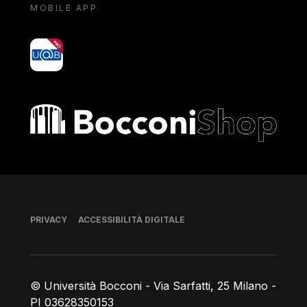
MOBILE APP
yoU@B
Bocconi shop
Piè di pagina
PRIVACY
ACCESSIBILITÀ DIGITALE
© Università Bocconi - Via Sarfatti, 25 Milano -
PI 03628350153