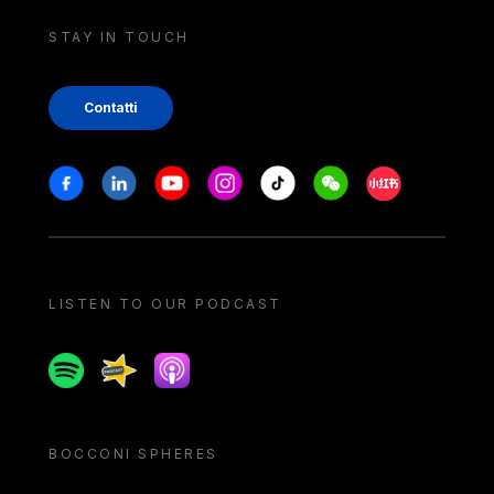
STAY IN TOUCH
Contatti
Stay in touch
Facebook
Linkedin
Youtube
Instagram
Tiktok
Weechat
Xiaohongshu/
LISTEN TO OUR PODCAST
Spotify
Spreaker
Apple podcast
BOCCONI SPHERES