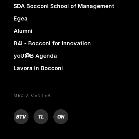
SDA Bocconi School of Management
Egea
Alumni
B4i - Bocconi for innovation
yoU@B Agenda
Lavora in Bocconi
MEDIA CENTER
BTV
TL
ON