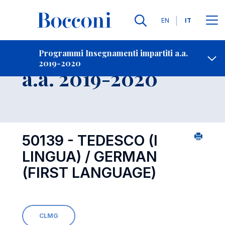
Lingue
EN
IT
Contatti
-
Insegnamento
Programmi Insegnamenti impartiti a.a.
2019-2020
Open s
a.a. 2019-2020
50139 - TEDESCO (I
LINGUA) / GERMAN
(FIRST LANGUAGE)
CLMG