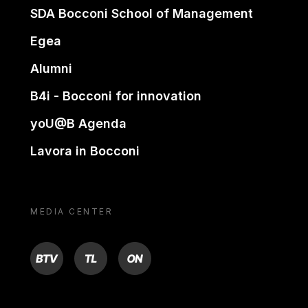
SDA Bocconi School of Management
Egea
Alumni
B4i - Bocconi for innovation
yoU@B Agenda
Lavora in Bocconi
MEDIA CENTER
BTV
TL
ON