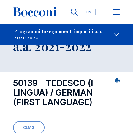
Lingue
EN
IT
Contatti
-
Insegnamento
Programmi Insegnamenti impartiti a.a.
2021-2022
Open s
a.a. 2021-2022
50139 - TEDESCO (I
LINGUA) / GERMAN
(FIRST LANGUAGE)
CLMG