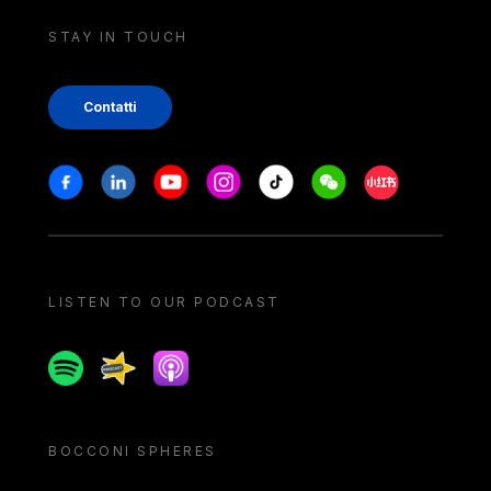
STAY IN TOUCH
Contatti
Stay in touch
Facebook
Linkedin
Youtube
Instagram
Tiktok
Weechat
Xiaohongshu/
LISTEN TO OUR PODCAST
Spotify
Spreaker
Apple podcast
BOCCONI SPHERES