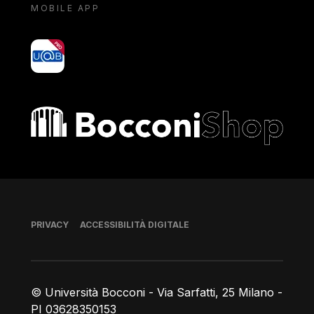
MOBILE APP
yoU@B
Bocconi shop
Piè di pagina
PRIVACY
ACCESSIBILITÀ DIGITALE
© Università Bocconi - Via Sarfatti, 25 Milano -
PI 03628350153