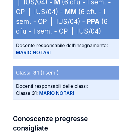
| IUS/04) -
M
(6 cfu - I sem. -
OP | IUS/04) -
MM
(6 cfu - I
sem. - OP | IUS/04) -
PPA
(6
cfu - I sem. - OP | IUS/04)
Docente responsabile dell'insegnamento:
MARIO NOTARI
Classi:
31
(I sem.)
Docenti responsabili delle classi:
Classe
31
:
MARIO NOTARI
Conoscenze pregresse
consigliate