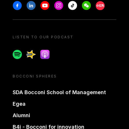
Stay in touch
Facebook
Linkedin
Youtube
Instagram
Tiktok
Weechat
Xiaohongshu/
LISTEN TO OUR PODCAST
Spotify
Spreaker
Apple podcast
BOCCONI SPHERES
SDA Bocconi School of Management
Egea
Alumni
B4i - Bocconi for innovation