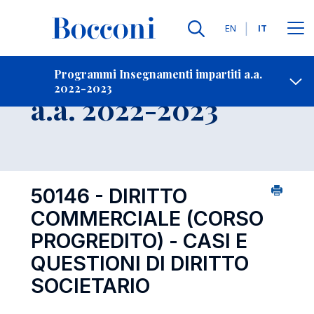
Lingue
EN
IT
Contatti
-
Insegnamento
Programmi Insegnamenti impartiti a.a.
2022-2023
Open s
a.a. 2022-2023
50146 - DIRITTO
COMMERCIALE (CORSO
PROGREDITO) - CASI E
QUESTIONI DI DIRITTO
SOCIETARIO