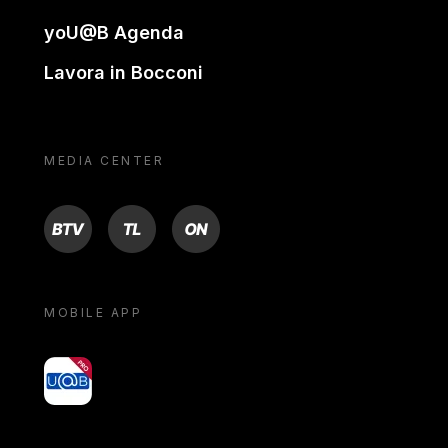
yoU@B Agenda
Lavora in Bocconi
MEDIA CENTER
BTV
TL
ON
MOBILE APP
yoU@B