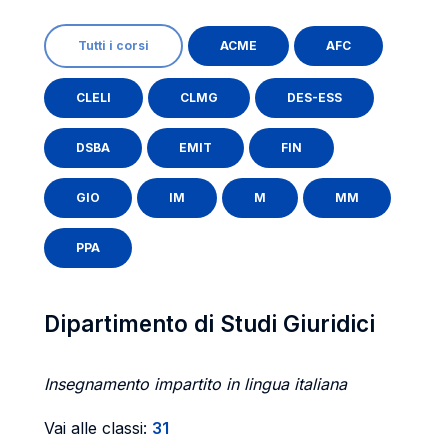
Tutti i corsi
ACME
AFC
CLELI
CLMG
DES-ESS
DSBA
EMIT
FIN
GIO
IM
M
MM
PPA
Dipartimento di Studi Giuridici
Insegnamento impartito in lingua italiana
Vai alle classi:
31