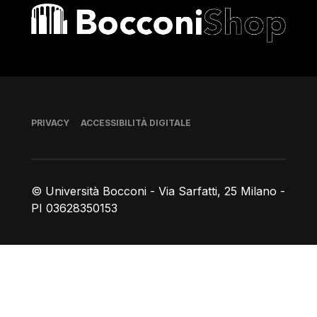
Bocconi shop
Piè di pagina
PRIVACY
ACCESSIBILITÀ DIGITALE
© Università Bocconi - Via Sarfatti, 25 Milano -
PI 03628350153