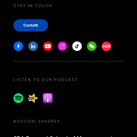
STAY IN TOUCH
Contatti
Stay in touch
Facebook
Linkedin
Youtube
Instagram
Tiktok
Weechat
Xiaohongshu/
LISTEN TO OUR PODCAST
Spotify
Spreaker
Apple podcast
BOCCONI SPHERES