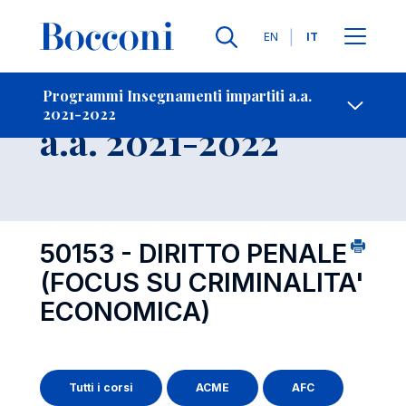
Lingue
EN
IT
Contatti
-
Insegnamento
Programmi Insegnamenti impartiti a.a.
2021-2022
Open s
a.a. 2021-2022
50153 - DIRITTO PENALE
(FOCUS SU CRIMINALITA'
ECONOMICA)
Tutti i corsi
ACME
AFC