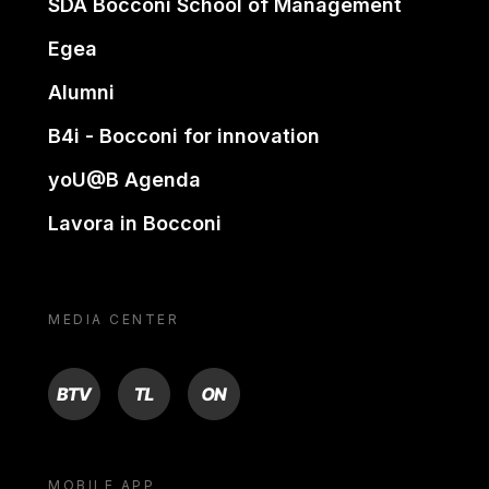
SDA Bocconi School of Management
Egea
Alumni
B4i - Bocconi for innovation
yoU@B Agenda
Lavora in Bocconi
MEDIA CENTER
BTV
TL
ON
MOBILE APP