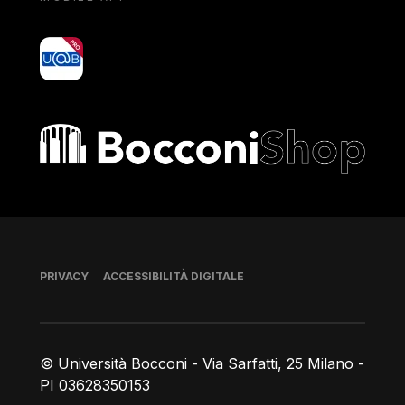
yoU@B
Bocconi shop
Piè di pagina
PRIVACY
ACCESSIBILITÀ DIGITALE
© Università Bocconi - Via Sarfatti, 25 Milano -
PI 03628350153