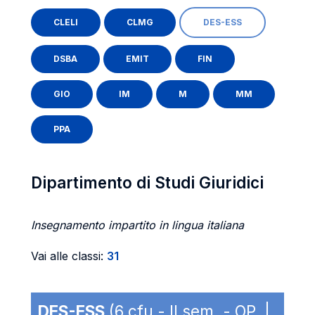
CLELI
CLMG
DES-ESS
DSBA
EMIT
FIN
GIO
IM
M
MM
PPA
Dipartimento di Studi Giuridici
Insegnamento impartito in lingua italiana
Vai alle classi:
31
DES-ESS
(6 cfu - II sem. - OP |