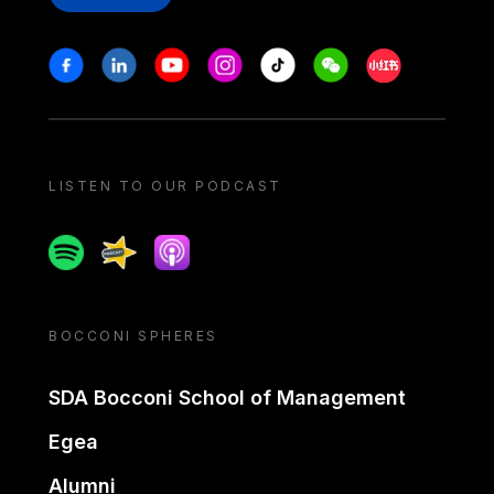
Stay in touch
Facebook
Linkedin
Youtube
Instagram
Tiktok
Weechat
Xiaohongshu/
LISTEN TO OUR PODCAST
Spotify
Spreaker
Apple podcast
BOCCONI SPHERES
SDA Bocconi School of Management
Egea
Alumni