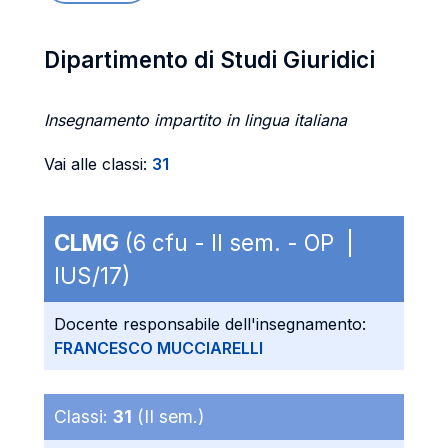
Dipartimento di Studi Giuridici
Insegnamento impartito in lingua italiana
Vai alle classi:
31
CLMG
(6 cfu - II sem. - OP |
IUS/17)
Docente responsabile dell'insegnamento:
FRANCESCO MUCCIARELLI
Classi:
31
(II sem.)