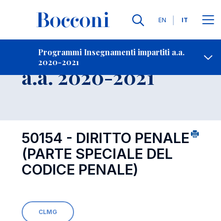
Lingue
EN
IT
Contatti
-
Insegnamento
Programmi Insegnamenti impartiti a.a.
2020-2021
Open s
a.a. 2020-2021
50154 - DIRITTO PENALE
(PARTE SPECIALE DEL
CODICE PENALE)
CLMG