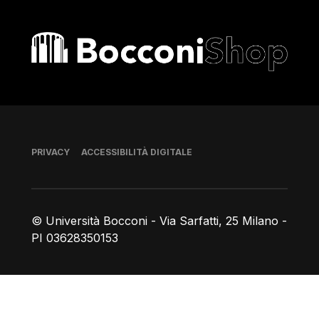
Bocconi shop
Piè di pagina
PRIVACY
ACCESSIBILITÀ DIGITALE
© Università Bocconi - Via Sarfatti, 25 Milano -
PI 03628350153