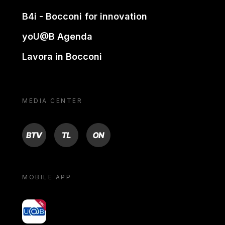
B4i - Bocconi for innovation
yoU@B Agenda
Lavora in Bocconi
MEDIA CENTER
BTV
TL
ON
MOBILE APP
yoU@B