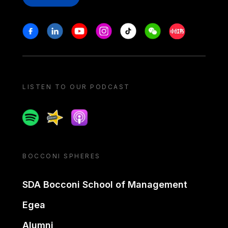
Stay in touch
Facebook
Linkedin
Youtube
Instagram
Tiktok
Weechat
Xiaohongshu/
LISTEN TO OUR PODCAST
Spotify
Spreaker
Apple podcast
BOCCONI SPHERES
SDA Bocconi School of Management
Egea
Alumni