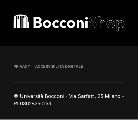
Bocconi shop
Piè di pagina
PRIVACY
ACCESSIBILITÀ DIGITALE
© Università Bocconi - Via Sarfatti, 25 Milano -
PI 03628350153