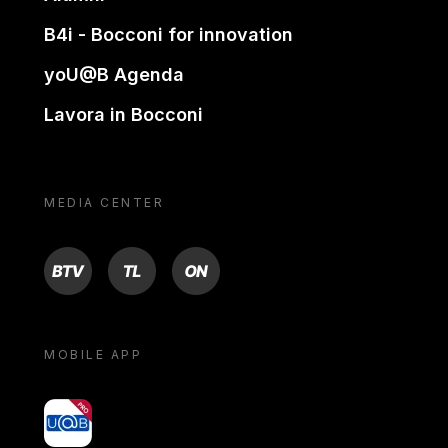
B4i - Bocconi for innovation
yoU@B Agenda
Lavora in Bocconi
MEDIA CENTER
BTV
TL
ON
MOBILE APP
yoU@B