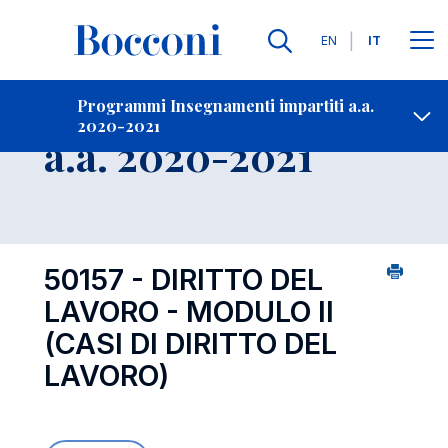
Lingue
EN
IT
Contatti
-
Insegnamento
Programmi Insegnamenti impartiti a.a.
2020-2021
Open s
a.a. 2020-2021
50157 - DIRITTO DEL
LAVORO - MODULO II
(CASI DI DIRITTO DEL
LAVORO)