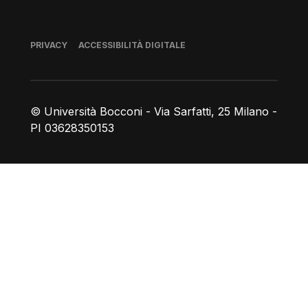
Piè di pagina
PRIVACY
ACCESSIBILITÀ DIGITALE
© Università Bocconi - Via Sarfatti, 25 Milano -
PI 03628350153