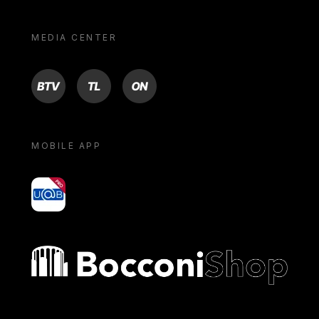
MEDIA CENTER
BTV
TL
ON
MOBILE APP
yoU@B
Bocconi shop