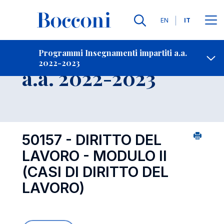
Lingue
EN
IT
Contatti
-
Insegnamento
Programmi Insegnamenti impartiti a.a.
2022-2023
Open s
a.a. 2022-2023
50157 - DIRITTO DEL
LAVORO - MODULO II
(CASI DI DIRITTO DEL
LAVORO)