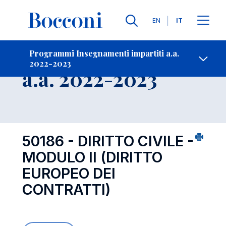
Lingue
EN
IT
Contatti
-
Insegnamento
Programmi Insegnamenti impartiti a.a.
2022-2023
Open s
a.a. 2022-2023
50186 - DIRITTO CIVILE -
MODULO II (DIRITTO
EUROPEO DEI
CONTRATTI)