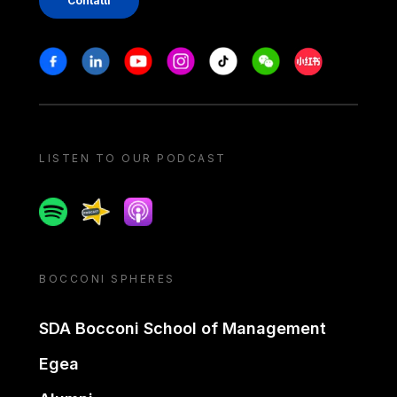
Contatti
Stay in touch
Facebook
Linkedin
Youtube
Instagram
Tiktok
Weechat
Xiaohongshu/
LISTEN TO OUR PODCAST
Spotify
Spreaker
Apple podcast
BOCCONI SPHERES
SDA Bocconi School of Management
Egea