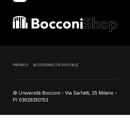
Bocconi shop
Piè di pagina
PRIVACY
ACCESSIBILITÀ DIGITALE
© Università Bocconi - Via Sarfatti, 25 Milano -
PI 03628350153