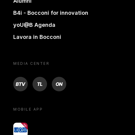
Alumni
B4i - Bocconi for innovation
yoU@B Agenda
Lavora in Bocconi
MEDIA CENTER
BTV
TL
ON
MOBILE APP
yoU@B