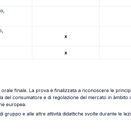
io,
o,
x
x
orale finale. La prova è finalizzata a riconoscere le principa
i tutela del consumatore e di regolazione del mercato in àmbi
ione europea.
i gruppo e alle altre attività didattiche svolte durante le lez