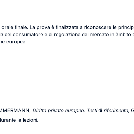
orale finale. La prova è finalizzata a riconoscere le principa
i tutela del consumatore e di regolazione del mercato in àmbi
ione europea.
 ZIMMERMANN,
Diritto privato europeo
.
Testi
di
riferimento
, 
urante le lezioni.