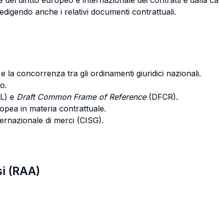
 del diritto europeo e internazionale dei contratti e dalla cap
 redigendo anche i relativi documenti contrattuali.
 e la concorrenza tra gli ordinamenti giuridici nazionali.
o.
L) e
Draft Common Frame of Reference
(DFCR).
ropea in materia contrattuale.
ernazionale di merci (CISG).
si (RAA)