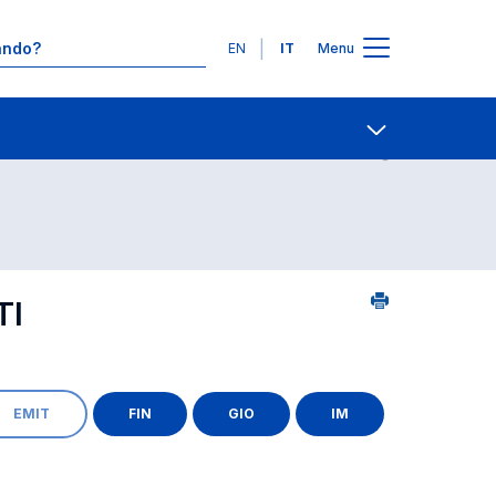
Lingue
EN
IT
Menu
24
Contatti
Open share
TI
EMIT
FIN
GIO
IM