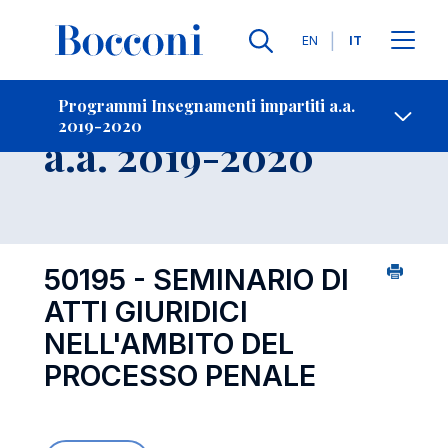
Lingue
EN
IT
Contatti
-
Insegnamento
Programmi Insegnamenti impartiti a.a.
2019-2020
Open s
a.a. 2019-2020
50195 - SEMINARIO DI
ATTI GIURIDICI
NELL'AMBITO DEL
PROCESSO PENALE