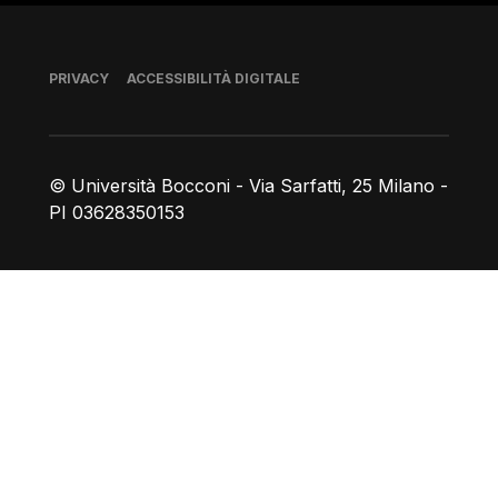
Piè di pagina
PRIVACY
ACCESSIBILITÀ DIGITALE
© Università Bocconi - Via Sarfatti, 25 Milano -
PI 03628350153