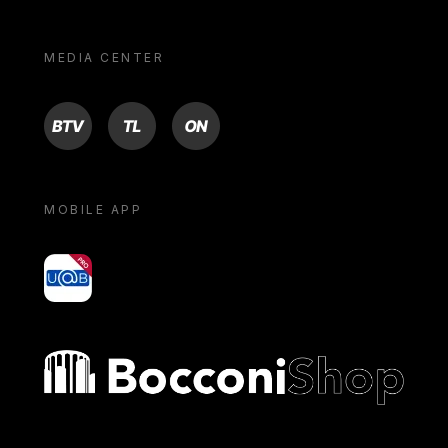
MEDIA CENTER
BTV
TL
ON
MOBILE APP
yoU@B
Bocconi shop