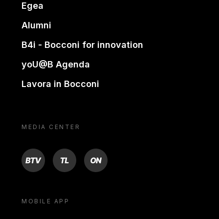
Egea
Alumni
B4i - Bocconi for innovation
yoU@B Agenda
Lavora in Bocconi
MEDIA CENTER
BTV
TL
ON
MOBILE APP