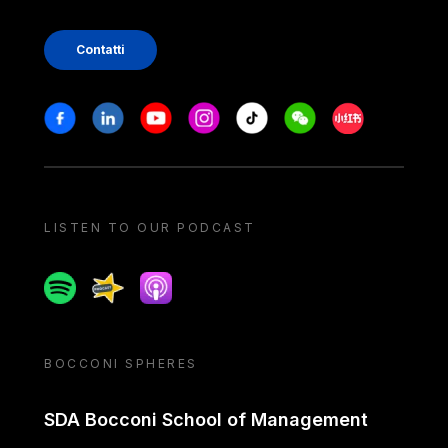
Contatti
Stay in touch
Facebook
Linkedin
Youtube
Instagram
Tiktok
Weechat
Xiaohongshu/
LISTEN TO OUR PODCAST
Spotify
Spreaker
Apple podcast
BOCCONI SPHERES
SDA Bocconi School of Management