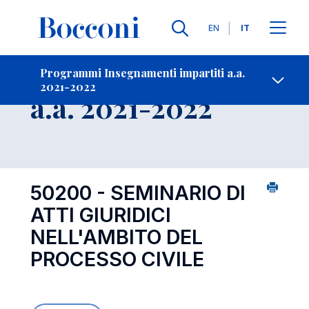
Lingue
EN
IT
Contatti
-
Insegnamento
Programmi Insegnamenti impartiti a.a.
2021-2022
Open s
a.a. 2021-2022
50200 - SEMINARIO DI
ATTI GIURIDICI
NELL'AMBITO DEL
PROCESSO CIVILE