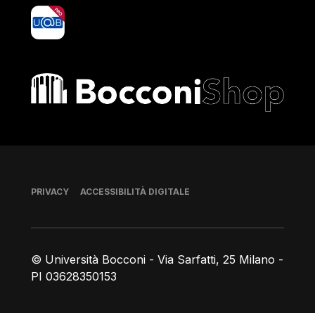
yoU@B
Bocconi shop
Piè di pagina
PRIVACY
ACCESSIBILITÀ DIGITALE
© Università Bocconi - Via Sarfatti, 25 Milano -
PI 03628350153