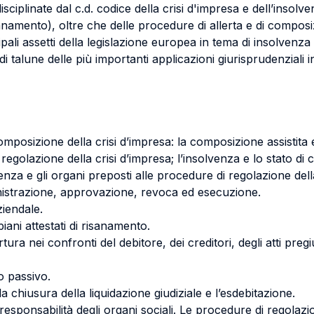
isciplinate dal c.d. codice della crisi d'impresa e dell’inso
risanamento), oltre che delle procedure di allerta e di composi
pali assetti della legislazione europea in tema di insolvenza t
i talune delle più importanti applicazioni giurisprudenziali i
composizione della crisi d’impresa: la composizione assistita
regolazione della crisi d’impresa; l’insolvenza e lo stato di c
venza e gli organi preposti alle procedure di regolazione della
nistrazione, approvazione, revoca ed esecuzione.
ziendale.
 piani attestati di risanamento.
ertura nei confronti del debitore, dei creditori, degli atti pregiu
o passivo.
 la chiusura della liquidazione giudiziale e l’esdebitazione.
 responsabilità degli organi sociali. Le procedure di regolazio