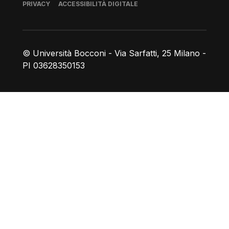
Piè di pagina
PRIVACY
ACCESSIBILITÀ DIGITALE
© Università Bocconi - Via Sarfatti, 25 Milano -
PI 03628350153