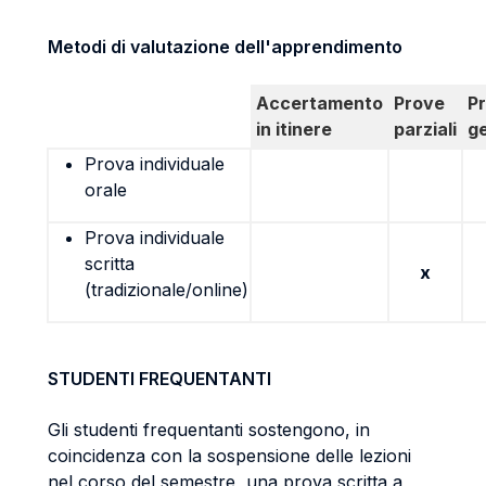
Metodi di valutazione dell'apprendimento
Accertamento
Prove
P
in itinere
parziali
g
Prova individuale
orale
Prova individuale
scritta
x
(tradizionale/online)
STUDENTI FREQUENTANTI
Gli studenti frequentanti sostengono, in
coincidenza con la sospensione delle lezioni
nel corso del semestre, una prova scritta a