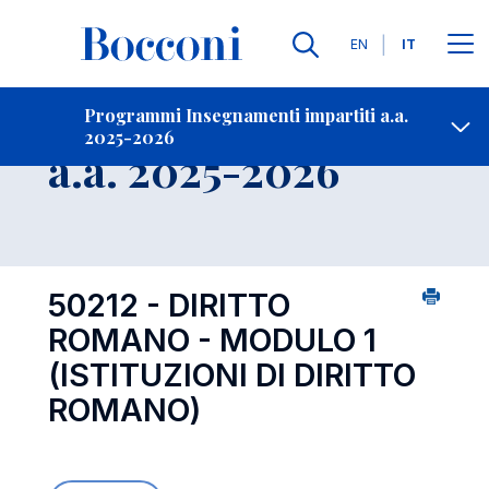
Lingue
EN
IT
Contatti
-
Insegnamento
Programmi Insegnamenti impartiti a.a.
2025-2026
Open s
a.a. 2025-2026
50212 - DIRITTO
ROMANO - MODULO 1
(ISTITUZIONI DI DIRITTO
ROMANO)