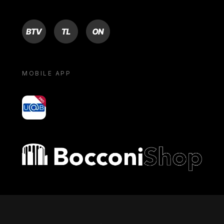
BTV
TL
ON
MOBILE APP
yoU@B
Bocconi shop