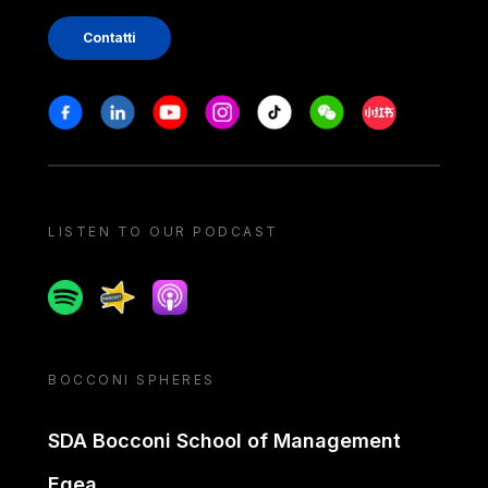
Contatti
Stay in touch
Facebook
Linkedin
Youtube
Instagram
Tiktok
Weechat
Xiaohongshu/
LISTEN TO OUR PODCAST
Spotify
Spreaker
Apple podcast
BOCCONI SPHERES
SDA Bocconi School of Management
Egea