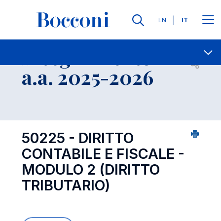
Lingue
EN
IT
Contatti
-
Insegnamento
Open s
a.a. 2025-2026
50225 - DIRITTO
CONTABILE E FISCALE -
MODULO 2 (DIRITTO
TRIBUTARIO)