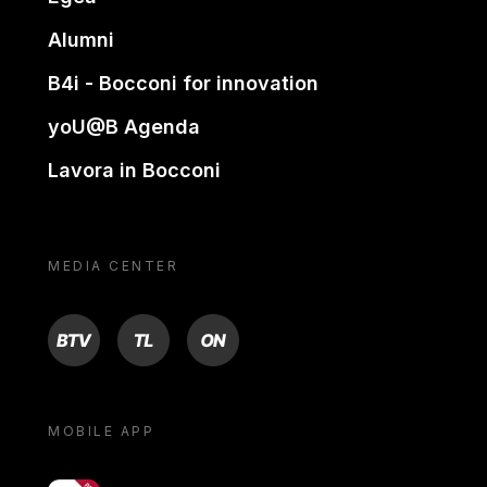
Alumni
B4i - Bocconi for innovation
yoU@B Agenda
Lavora in Bocconi
MEDIA CENTER
BTV
TL
ON
MOBILE APP