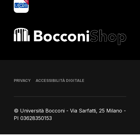
yoU@B
Bocconi shop
Piè di pagina
PRIVACY
ACCESSIBILITÀ DIGITALE
© Università Bocconi - Via Sarfatti, 25 Milano -
PI 03628350153