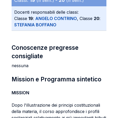
Classi:
19
(II sem.) -
20
(II sem.)
Docenti responsabili delle classi:
Classe
19
:
ANGELO CONTRINO
, Classe
20
:
STEFANIA BOFFANO
Conoscenze pregresse
consigliate
nessuna
Mission e Programma sintetico
MISSION
Dopo l'illustrazione dei principi costituzionali
della materia, il corso approfondisce i profili
sostanziali relativamente ai più importanti tributi