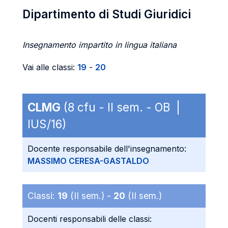
Dipartimento di Studi Giuridici
Insegnamento impartito in lingua italiana
Vai alle classi:
19
-
20
CLMG
(8 cfu - II sem. - OB |
IUS/16)
Docente responsabile dell'insegnamento:
MASSIMO CERESA-GASTALDO
Classi:
19
(II sem.) -
20
(II sem.)
Docenti responsabili delle classi: