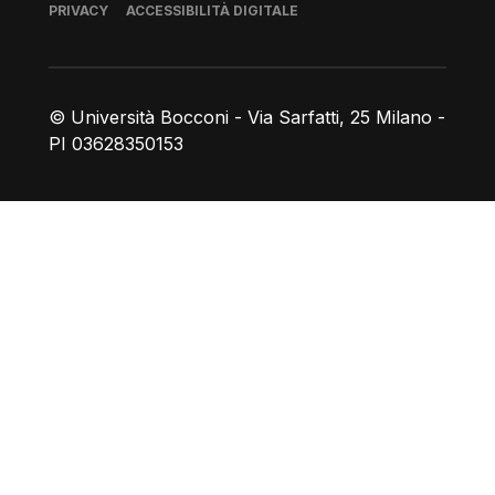
Piè di pagina
PRIVACY
ACCESSIBILITÀ DIGITALE
© Università Bocconi - Via Sarfatti, 25 Milano -
PI 03628350153