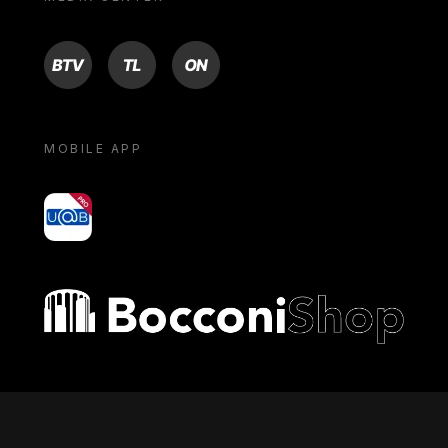
BTV
TL
ON
MOBILE APP
yoU@B
Bocconi shop