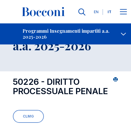
Lingue
EN
IT
Contatti
-
Insegnamento
Programmi Insegnamenti impartiti a.a.
2025-2026
Open s
a.a. 2025-2026
50226 - DIRITTO
PROCESSUALE PENALE
CLMG