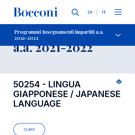
Lingue
EN
IT
Contatti
-
Insegnamento
Programmi Insegnamenti impartiti a.a.
2021-2022
Open s
a.a. 2021-2022
50254 - LINGUA
GIAPPONESE / JAPANESE
LANGUAGE
CLMG