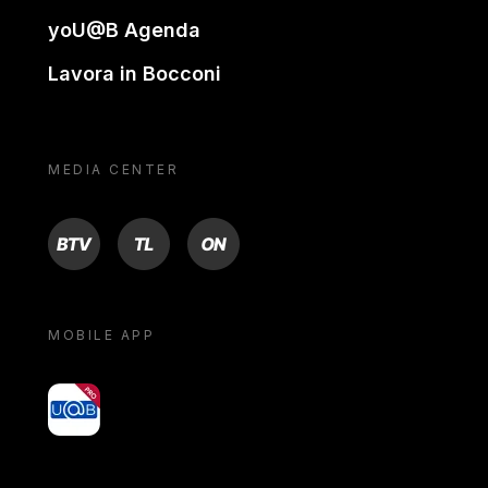
yoU@B Agenda
Lavora in Bocconi
MEDIA CENTER
BTV
TL
ON
MOBILE APP
yoU@B