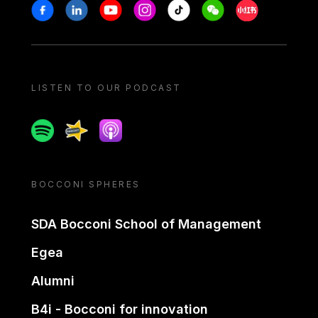
Stay in touch
Facebook
Linkedin
Youtube
Instagram
Tiktok
Weechat
Xiaohongshu/
LISTEN TO OUR PODCAST
Spotify
Spreaker
Apple podcast
BOCCONI SPHERES
SDA Bocconi School of Management
Egea
Alumni
B4i - Bocconi for innovation