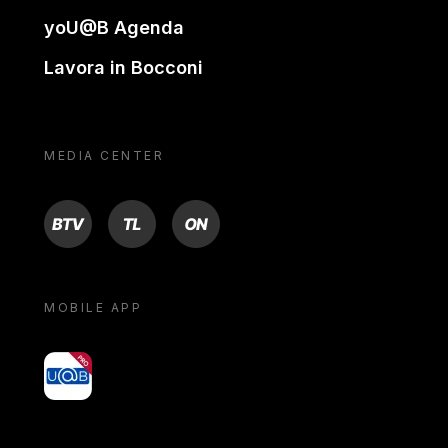
yoU@B Agenda
Lavora in Bocconi
MEDIA CENTER
BTV
TL
ON
MOBILE APP
yoU@B