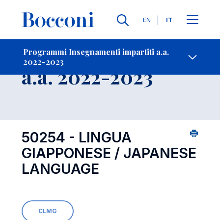
Lingue
EN
IT
Contatti
-
Insegnamento
Programmi Insegnamenti impartiti a.a.
2022-2023
Open s
a.a. 2022-2023
50254 - LINGUA
GIAPPONESE / JAPANESE
LANGUAGE
CLMG