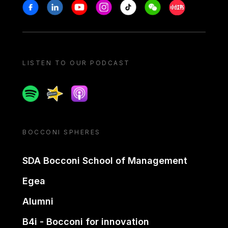
Stay in touch
Facebook
Linkedin
Youtube
Instagram
Tiktok
Weechat
Xiaohongshu/
LISTEN TO OUR PODCAST
Spotify
Spreaker
Apple podcast
BOCCONI SPHERES
SDA Bocconi School of Management
Egea
Alumni
B4i - Bocconi for innovation