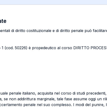
ate
li di diritto costituzionale e di diritto penale può facilit
odulo 1 (cod. 50226) è propedeutico al corso DIRITTO 
e penale italiano, acquisita nel corso di studi precedenti, i
, se non addirittura marginale, tale fase assume oggi un ri
accertamento penale nel suo complesso. I modi del punire, le 