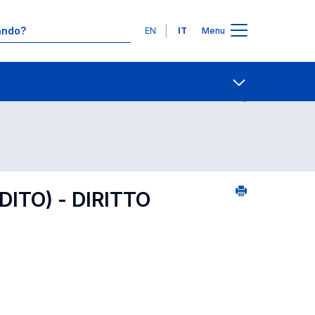
Lingue
EN
IT
Menu
 per dipartimento di competenza
Contatti
Open share
ITO) - DIRITTO