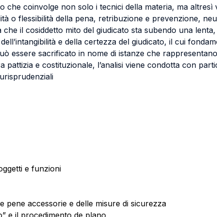
to che coinvolge non solo i tecnici della materia, ma altresì v
ilità o flessibilità della pena, retribuzione e prevenzione, n
a che il cosiddetto mito del giudicato sta subendo una lenta
 dell’intangibilità e della certezza del giudicato, il cui fonda
 essere sacrificato in nome di istanze che rappresentano l’e
pattizia e costituzionale, l’analisi viene condotta con partic
iurisprudenziali
oggetti e funzioni
lle pene accessorie e delle misure di sicurezza
o” e il procedimento de plano