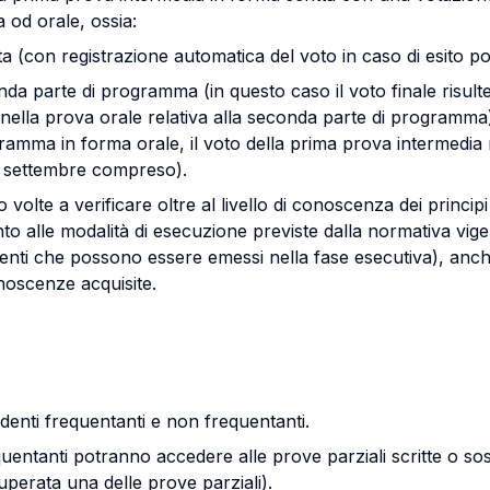
 od orale, ossia:
a (con registrazione automatica del voto in caso di esito pos
nda parte di programma (in questo caso il voto finale risult
 nella prova orale relativa alla seconda parte di programma)
mma in forma orale, il voto della prima prova intermedia rima
di settembre compreso).
 volte a verificare oltre al livello di conoscenza dei princi
to alle modalità di esecuzione previste dalla normativa vigen
dimenti che possono essere emessi nella fase esecutiva), anch
onoscenze acquisite.
udenti frequentanti e non frequentanti.
equentanti potranno accedere alle prove parziali scritte o s
perata una delle prove parziali).