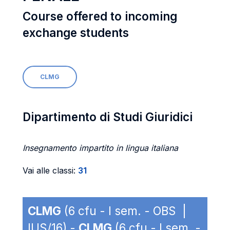
Course offered to incoming
exchange students
CLMG
Dipartimento di Studi Giuridici
Insegnamento impartito in lingua italiana
Vai alle classi:
31
CLMG
(6 cfu - I sem. - OBS |
IUS/16) -
CLMG
(6 cfu - I sem. -