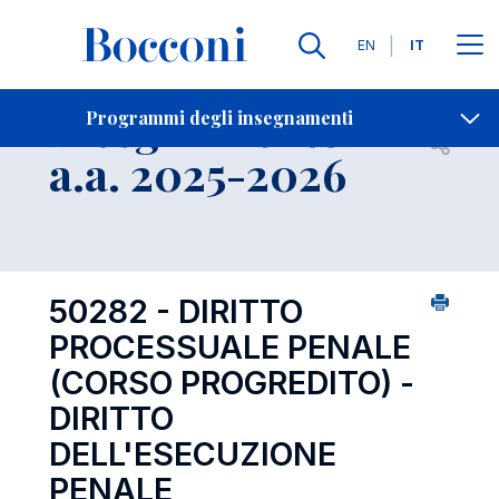
Lingue
EN
IT
Contatti
-
Insegnamento
Programmi degli insegnamenti
Open s
a.a. 2025-2026
50282 - DIRITTO
PROCESSUALE PENALE
(CORSO PROGREDITO) -
DIRITTO
DELL'ESECUZIONE
PENALE