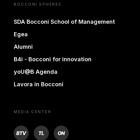
BOCCONI SPHERES
SDA Bocconi School of Management
Egea
Alumni
B4i - Bocconi for innovation
yoU@B Agenda
Lavora in Bocconi
MEDIA CENTER
BTV
TL
ON