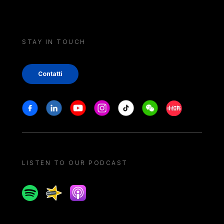
STAY IN TOUCH
Contatti
Stay in touch
Facebook
Linkedin
Youtube
Instagram
Tiktok
Weechat
Xiaohongshu/
LISTEN TO OUR PODCAST
Spotify
Spreaker
Apple podcast