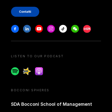
Contatti
Stay in touch
Facebook
Linkedin
Youtube
Instagram
Tiktok
Weechat
Xiaohongshu/
LISTEN TO OUR PODCAST
Spotify
Spreaker
Apple podcast
BOCCONI SPHERES
SDA Bocconi School of Management