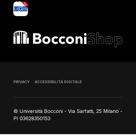
yoU@B
Bocconi shop
Piè di pagina
PRIVACY
ACCESSIBILITÀ DIGITALE
© Università Bocconi - Via Sarfatti, 25 Milano -
PI 03628350153