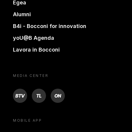
Egea
Alumni
B4i - Bocconi for innovation
yoU@B Agenda
Lavora in Bocconi
MEDIA CENTER
BTV
TL
ON
MOBILE APP