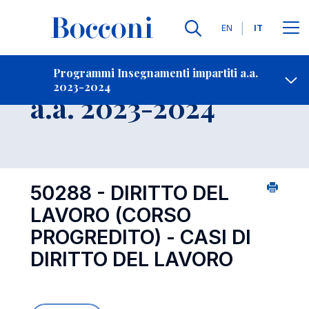
Lingue
EN
IT
Contatti
-
Insegnamento
Programmi Insegnamenti impartiti a.a.
2023-2024
Open s
a.a. 2023-2024
50288 - DIRITTO DEL
LAVORO (CORSO
PROGREDITO) - CASI DI
DIRITTO DEL LAVORO