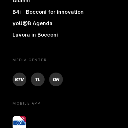
Alumni
B4i - Bocconi for innovation
yoU@B Agenda
Lavora in Bocconi
MEDIA CENTER
BTV
TL
ON
MOBILE APP
yoU@B