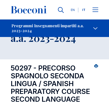
Lingue
EN
IT
Contatti
-
Insegnamento
Programmi Insegnamenti impartiti a.a.
2023-2024
Open s
a.a. 2023-2024
50297 - PRECORSO
SPAGNOLO SECONDA
LINGUA / SPANISH
PREPARATORY COURSE
SECOND LANGUAGE