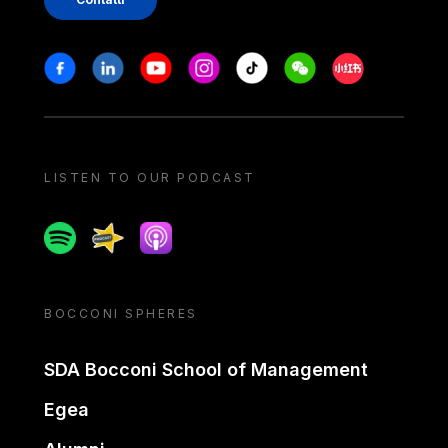
Stay in touch
Facebook
Linkedin
Youtube
Instagram
Tiktok
Weechat
Xiaohongshu/
LISTEN TO OUR PODCAST
Spotify
Spreaker
Apple podcast
BOCCONI SPHERES
SDA Bocconi School of Management
Egea